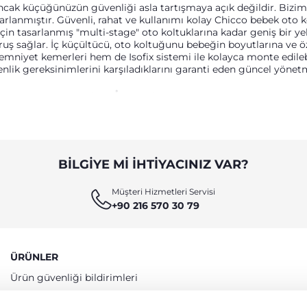
ncak küçüğünüzün güvenliği asla tartışmaya açık değildir. Bizim o
asarlanmıştır. Güvenli, rahat ve kullanımı kolay Chicco bebek o
in tasarlanmış "multi-stage" oto koltuklarına kadar geniş bir yel
ş sağlar. İç küçültücü, oto koltuğunu bebeğin boyutlarına ve öze
 emniyet kemerleri hem de Isofix sistemi ile kolayca monte edile
nlik gereksinimlerini karşıladıklarını garanti eden güncel yönetme
N NE ANLAMA GELIYOR?
rak etmiş olabilirsiniz. Isofix: Koltuğu araca 3 bağlantı noktasıyl
(destek ayağı) gibi dönme önleyici üçüncü bir eleman. Isofix kul
eliğinin bir parçasıdır. Belirli boyut gereksinimleri sayesinde o
mize eder.
BILGIYE MI IHTIYACINIZ VAR?
RLU BIR YOLCULUK
Müşteri Hizmetleri Servisi
+90 216 570 30 79
nse güvenlik ve konforun asla yetmediği bir andır. Bu nedenle, y
cın içinde çocuk olduğunu hatırlatan ve 4 yaşına kadar zorunlu o
ışığından korur. Dikiz Aynaları: Koltuk sürüş yönünün tersine (r
 her şeyin elinizin altında olmasını sağlar. Chicco, oto koltuğu ç
ÜRÜNLER
Ürün güvenliği bildirimleri
Uygunluk Beyanları