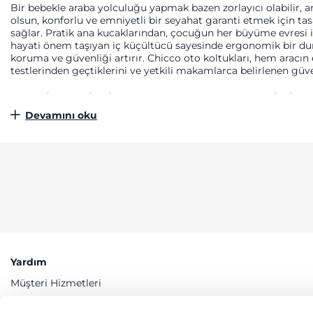
Bir bebekle araba yolculuğu yapmak bazen zorlayıcı olabilir, a
olsun, konforlu ve emniyetli bir seyahat garanti etmek için t
sağlar. Pratik ana kucaklarından, çocuğun her büyüme evresi iç
hayati önem taşıyan iç küçültücü sayesinde ergonomik bir duru
koruma ve güvenliği artırır. Chicco oto koltukları, hem aracın
testlerinden geçtiklerini ve yetkili makamlarca belirlenen güve
ISOFIX VE I-SIZE: OTO KOLTUKLARI İÇI
Devamını oku
Isofix ve i-Size terimlerini duymuş ve ne anlama geldiklerini me
konektör ve Top Tether (üst bağlantı kemeri) veya Support Leg 
azaltır ve daha yüksek güvenlik sunar. i-Size: ECE R129 yönetm
ve boy uzunluğuna göre sınıflandırma yaparak güvenliği opti
OTO KOLTUK AKSESUARLARI ILE KONFO
Bebekler için araba yolculuğu bir keşif anıdır; ebeveynler içi
vazgeçilmez aksesuarlar sunuyoruz. Bebek Takip Cihazları: Ara
güvenlik cihazları. Güneşlikler: Bebeği doğrudan gelen güneş 
sağlar. Eşya Düzenleyiciler: Yolculuk sırasında ihtiyacınız olan
gereken tüm güvenliği sağlar.
Yardım
Müşteri Hizmetleri
Erişilebilirlik