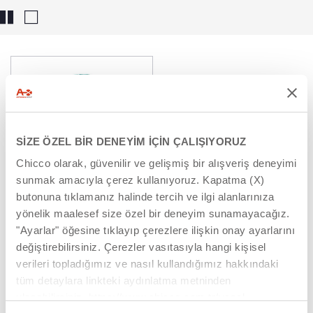
SİZE ÖZEL BİR DENEYİM İÇİN ÇALIŞIYORUZ
Chicco olarak, güvenilir ve gelişmiş bir alışveriş deneyimi
sunmak amacıyla çerez kullanıyoruz. Kapatma (X)
butonuna tıklamanız halinde tercih ve ilgi alanlarınıza
yönelik maalesef size özel bir deneyim sunamayacağız.
2'si 1 Arada ECO+ Bul-Tak
"Ayarlar" öğesine tıklayıp çerezlere ilişkin onay ayarlarını
İçiçe Geçen Kaplar
değiştirebilirsiniz. Çerezler vasıtasıyla hangi kişisel
verileri topladığımız ve nasıl kullandığımız hakkındaki
OYUNCAK BLOKLAR: CHICCO ILE
tüm detaylara linkteki aydınlatma metninden
HAYAL GÜCÜNÜ SERBEST BIRAKIN
ulaşabilirsiniz. https://www.chicco.com.tr/yasal-