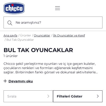
Ne aramıştınız?
Ana sayfa
Ürünler
Oyuncaklar
İlk Oyuncaklar ve Keşif
Bul Tak Oyuncaklar
BUL TAK OYUNCAKLAR
1 ürünler
Chicco şekil yerleştirme oyunları ve iç içe geçen kuleler,
çocukların renkleri ve formları eğlenerek keşfetmesini
sağlar. Birbirinden farklı görsel ve dokunsal aktivitelerle
zenginleştirilen bu oyuncaklar, bebeğinizin mantık yürütme
becerilerini destekler. Puzzle’lar, renkli halkalar ve
Devamını oku
geometrik şekillerle bilişsel gelişim süreçlerine ortak olun;
onların ilk başarılarına ve keşif heyecanlarına her an tanıklık
edin.
Sırala
Filteleri Göster