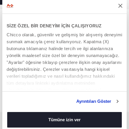
SİZE ÖZEL BİR DENEYİM İÇİN ÇALIŞIYORUZ
Chicco olarak, güvenilir ve gelişmiş bir alışveriş deneyimi
sunmak amacıyla çerez kullanıyoruz. Kapatma (X)
butonuna tıklamanız halinde tercih ve ilgi alanlarınıza
yönelik maalesef size özel bir deneyim sunamayacağız.
"Ayarlar" öğesine tıklayıp çerezlere ilişkin onay ayarlarını
değiştirebilirsiniz. Çerezler vasıtasıyla hangi kişisel
verileri topladığımız ve nasıl kullandığımız hakkındaki
tüm detaylara linkteki aydınlatma metninden
2'si 1 Arada ECO+ Bul-Tak
ulaşabilirsiniz. https://www.chicco.com.tr/yasal-
İçiçe Geçen Kaplar
bilgiler/cerezler.html
Ayrıntıları Göster
Tümüne izin ver