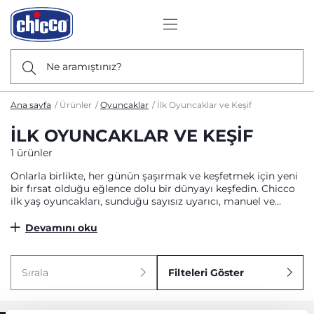
Ne aramıştınız?
Ana sayfa
Ürünler
Oyuncaklar
İlk Oyuncaklar ve Keşif
İLK OYUNCAKLAR VE KEŞIF
1 ürünler
Onlarla birlikte, her günün şaşırmak ve keşfetmek için yeni
bir fırsat olduğu eğlence dolu bir dünyayı keşfedin. Chicco
ilk yaş oyuncakları, sunduğu sayısız uyarıcı, manuel ve
elektronik aktivitelerle bebeklerin doğal merakını
desteklerken; duyusal ve motor gelişimlerine de katkıda
Devamını oku
bulunur. İster evde ister açık havada olsun, günün her
anında onlara eşlik edecek en ideal bebek oyuncakları
Chicco'da sizi bekliyor.
Sırala
Filteleri Göster