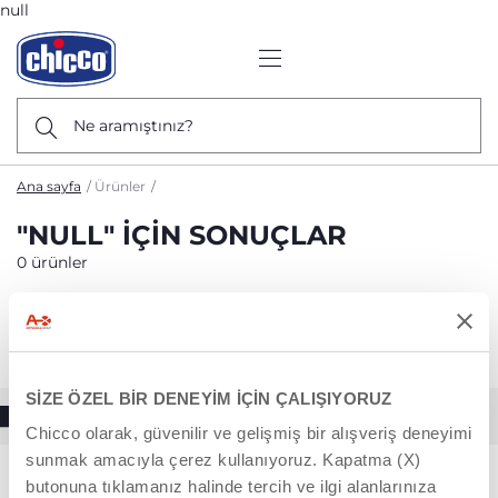
null
Ne aramıştınız?
Ana sayfa
Ürünler
"NULL" IÇIN SONUÇLAR
0 ürünler
Sırala
Filteleri Göster
SİZE ÖZEL BİR DENEYİM İÇİN ÇALIŞIYORUZ
Chicco olarak, güvenilir ve gelişmiş bir alışveriş deneyimi
sunmak amacıyla çerez kullanıyoruz. Kapatma (X)
butonuna tıklamanız halinde tercih ve ilgi alanlarınıza
Üzgünüz, sonuç bulunamadı
null