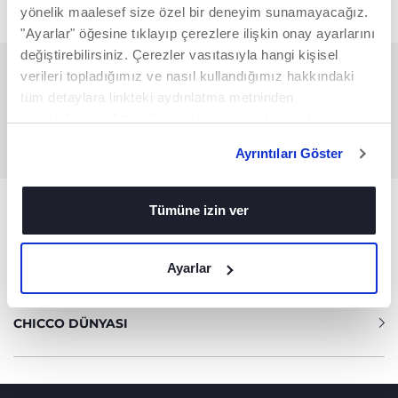
yönelik maalesef size özel bir deneyim sunamayacağız.
"Ayarlar" öğesine tıklayıp çerezlere ilişkin onay ayarlarını
değiştirebilirsiniz. Çerezler vasıtasıyla hangi kişisel
verileri topladığımız ve nasıl kullandığımız hakkındaki
BILGIYE MI IHTIYACINIZ VAR?
tüm detaylara linkteki aydınlatma metninden
ulaşabilirsiniz. https://www.chicco.com.tr/yasal-
Müşteri Hizmetleri Servisi
bilgiler/cerezler.html
+90 216 570 30 79
Ayrıntıları Göster
Yardım
Tümüne izin ver
ÜRÜNLER
Ayarlar
CHICCO DÜNYASI