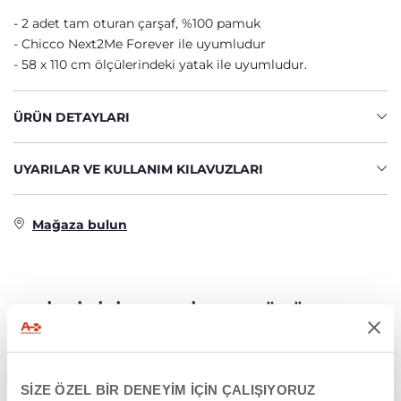
2 adet tam oturan çarşaf, %100 pamuk
Chicco Next2Me Forever ile uyumludur
58 x 110 cm ölçülerindeki yatak ile uyumludur.
ÜRÜN DETAYLARI
UYARILAR VE KULLANIM KILAVUZLARI
Mağaza bulun
İLGINIZI ÇEKEBILECEK ÜRÜNLER
SİZE ÖZEL BİR DENEYİM İÇİN ÇALIŞIYORUZ