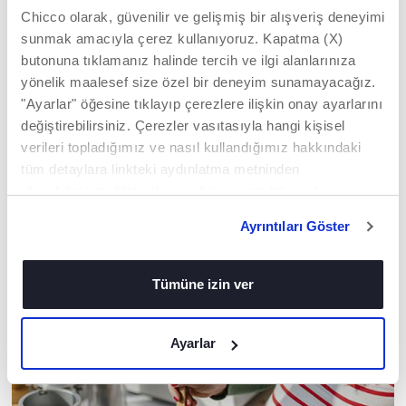
Chicco olarak, güvenilir ve gelişmiş bir alışveriş deneyimi
sunmak amacıyla çerez kullanıyoruz. Kapatma (X)
butonuna tıklamanız halinde tercih ve ilgi alanlarınıza
yönelik maalesef size özel bir deneyim sunamayacağız.
"Ayarlar" öğesine tıklayıp çerezlere ilişkin onay ayarlarını
değiştirebilirsiniz. Çerezler vasıtasıyla hangi kişisel
+ RENKLER
+ RENKLER
verileri topladığımız ve nasıl kullandığımız hakkındaki
Next2Me Bebek Nevresim
Next2Me Bebek Nevresim
tüm detaylara linkteki aydınlatma metninden
Seti 2'li
Seti 2'li
ulaşabilirsiniz. https://www.chicco.com.tr/yasal-
bilgiler/cerezler.html
Ayrıntıları Göster
UZMAN TAVSIYELERIMIZ
Tümüne izin ver
Ayarlar