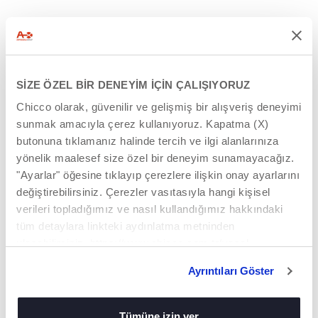
SİZE ÖZEL BİR DENEYİM İÇİN ÇALIŞIYORUZ
Chicco olarak, güvenilir ve gelişmiş bir alışveriş deneyimi
sunmak amacıyla çerez kullanıyoruz. Kapatma (X)
butonuna tıklamanız halinde tercih ve ilgi alanlarınıza
yönelik maalesef size özel bir deneyim sunamayacağız.
"Ayarlar" öğesine tıklayıp çerezlere ilişkin onay ayarlarını
değiştirebilirsiniz. Çerezler vasıtasıyla hangi kişisel
verileri topladığımız ve nasıl kullandığımız hakkındaki
tüm detaylara linkteki aydınlatma metninden
ulaşabilirsiniz. https://www.chicco.com.tr/yasal-
bilgiler/cerezler.html
Ayrıntıları Göster
Tümüne izin ver