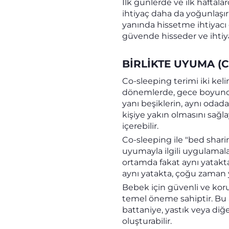
İlk günlerde ve ilk haftal
ihtiyaç daha da yoğunlaşı
yanında hissetme ihtiyacı 
güvende hisseder ve ihtiya
BIRLIKTE UYUMA (
Co-sleeping terimi iki keli
dönemlerde, gece boyunc
yanı beşiklerin, aynı odad
kişiye yakın olmasını sağ
içerebilir.
Co-sleeping ile "bed shari
uyumayla ilgili uygulamala
ortamda fakat aynı yatak
aynı yatakta, çoğu zaman y
Bebek için güvenli ve kor
temel öneme sahiptir. Bu 
battaniye, yastık veya diğ
oluşturabilir.