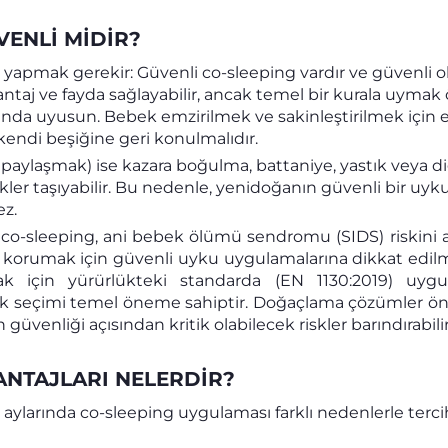
VENLI MIDIR?
 yapmak gerekir: Güvenli co-sleeping vardır ve güvenli o
ntaj ve fayda sağlayabilir, ancak temel bir kurala uymak 
nda uyusun. Bebek emzirilmek ve sakinleştirilmek için eb
kendi beşiğine geri konulmalıdır.
 paylaşmak) ise kazara boğulma, battaniye, yastık veya 
kler taşıyabilir. Bu nedenle, yenidoğanın güvenli bir uyku 
z.
o-sleeping, ani bebek ölümü sendromu (SIDS) riskini az
 korumak için güvenli uyku uygulamalarına dikkat edilm
k için yürürlükteki standarda (EN 1130:2019) uygu
beşik seçimi temel öneme sahiptir. Doğaçlama çözümler 
üvenliği açısından kritik olabilecek riskler barındırabilir
VANTAJLARI NELERDIR?
aylarında co-sleeping uygulaması farklı nedenlerle tercih