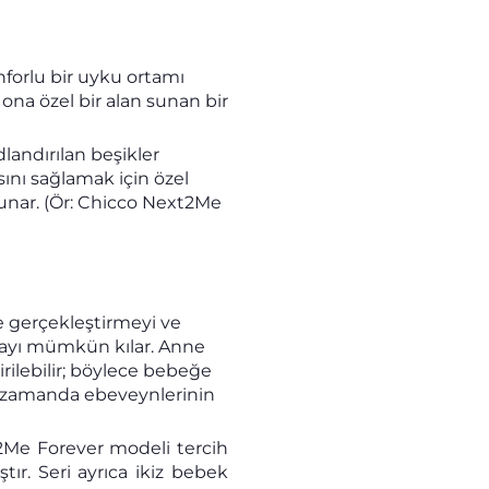
nforlu bir uyku ortamı
ona özel bir alan sunan bir
landırılan beşikler
nı sağlamak için özel
sunar. (Ör: Chicco Next2Me
e gerçekleştirmeyi ve
nmayı mümkün kılar. Anne
rilebilir; böylece bebeğe
ı zamanda ebeveynlerinin
2Me Forever modeli tercih
ır. Seri ayrıca ikiz bebek