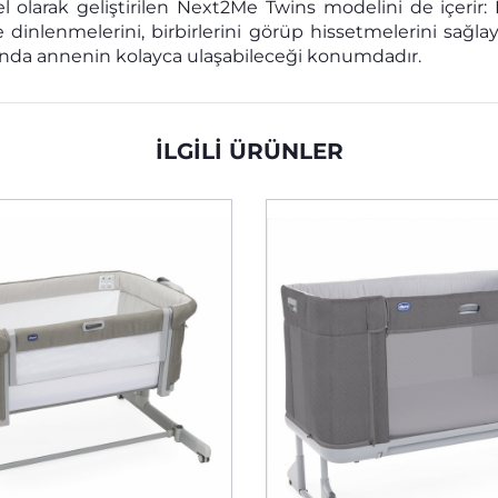
el olarak geliştirilen Next2Me Twins modelini de içerir
e dinlenmelerini, birbirlerini görüp hissetmelerini sağlay
sında annenin kolayca ulaşabileceği konumdadır.
İLGİLİ ÜRÜNLER