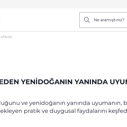
r
Ne aramıştınız?
 chicco
NEDEN YENIDOĞANIN YANINDA UYUN
lduğunu ve yenidoğanın yanında uyumanın, 
ekleyen pratik ve duygusal faydalarını keşfed