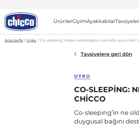
Ürünler
Giyim
Ayakkabılar
Tavsiyele
Ana sayfa
Uyku
Co-sleeping: neden yenidoğanın yanında uyunmalı? |
Tavsiyelere geri dön
UYKU
CO-SLEEPING: 
CHICCO
Co-sleeping’in ne o
duygusal bağını dest