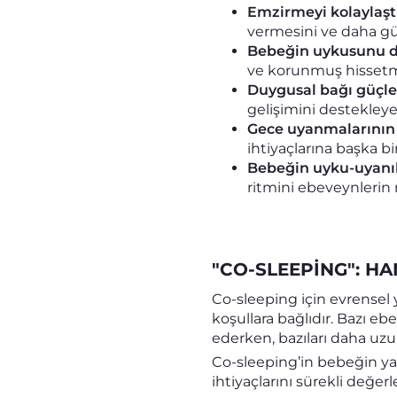
Emzirmeyi kolaylaştı
vermesini ve daha gü
Bebeğin uykusunu d
ve korunmuş hissetmes
Duygusal bağı güçlen
gelişimini destekleye
Gece uyanmalarının y
ihtiyaçlarına başka b
Bebeğin uyku-uyanık
ritmini ebeveynlerin
"CO-SLEEPING": H
Co-sleeping için evrensel 
koşullara bağlıdır. Bazı e
ederken, bazıları daha uzu
Co-sleeping’in bebeğin ya
ihtiyaçlarını sürekli değe