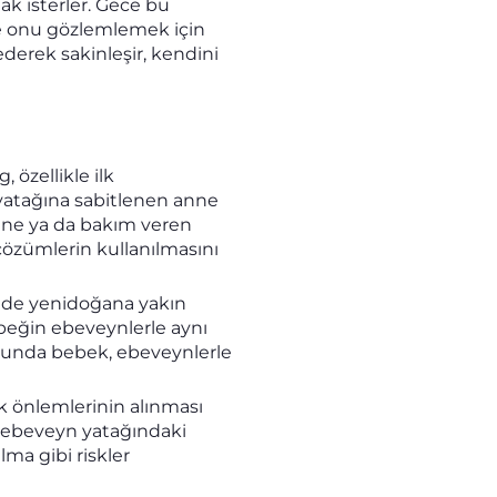
ak isterler. Gece bu
ve onu gözlemlemek için
ederek sakinleşir, kendini
 özellikle ilk
atağına sabitlenen anne
rine ya da bakım veren
çözümlerin kullanılmasını
i de yenidoğana yakın
ebeğin ebeveynlerle aynı
munda bebek, ebeveynlerle
k önlemlerinin alınması
, ebeveyn yatağındaki
ma gibi riskler