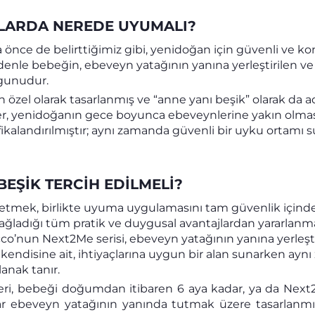
YLARDA NEREDE UYUMALI?
a önce de belirttiğimiz gibi, yenidoğan için güvenli ve ko
enle bebeğin, ebeveyn yatağının yanına yerleştirilen ve 
gunudur.
 özel olarak tasarlanmış ve “anne yanı beşik” olarak da ad
r, yenidoğanın gece boyunca ebeveynlerine yakın olması
ifikalandırılmıştır; aynı zamanda güvenli bir uyku ortamı 
BEŞIK TERCIH EDILMELI?
h etmek, birlikte uyuma uygulamasını tam güvenlik içind
 sağladığı tüm pratik ve duygusal avantajlardan yararla
cco’nun Next2Me serisi, ebeveyn yatağının yanına yerleşti
endisine ait, ihtiyaçlarına uygun bir alan sunarken ayn
anak tanır.
ri, bebeği doğumdan itibaren 6 aya kadar, ya da Next
r ebeveyn yatağının yanında tutmak üzere tasarlanmışt