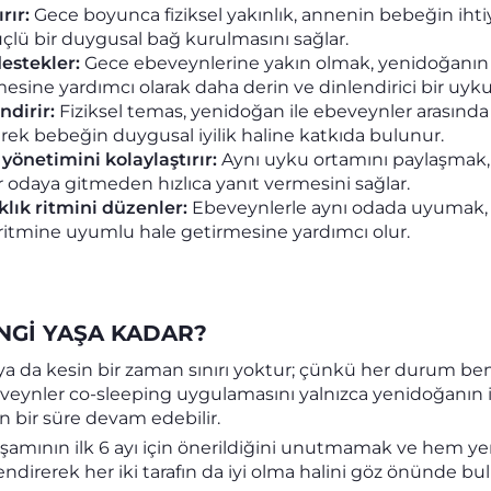
rır:
Gece boyunca fiziksel yakınlık, annenin bebeğin ihtiya
çlü bir duygusal bağ kurulmasını sağlar.
estekler:
Gece ebeveynlerine yakın olmak, yenidoğanın
ine yardımcı olarak daha derin ve dinlendirici bir uykuy
dirir:
Fiziksel temas, yenidoğan ile ebeveynler arasında 
rek bebeğin duygusal iyilik haline katkıda bulunur.
önetimini kolaylaştırır:
Aynı uyku ortamını paylaşmak,
ir odaya gitmeden hızlıca yanıt vermesini sağlar.
lık ritmini düzenler:
Ebeveynlerle aynı odada uyumak, 
 ritmine uyumlu hale getirmesine yardımcı olur.
ANGI YAŞA KADAR?
ya da kesin bir zaman sınırı yoktur; çünkü her durum benz
beveynler co-sleeping uygulamasını yalnızca yenidoğanın i
n bir süre devam edebilir.
şamının ilk 6 ayı için önerildiğini unutmamak ve hem y
rlendirerek her iki tarafın da iyi olma halini göz önünde 