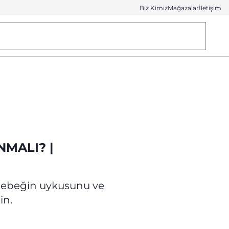
Biz Kimiz
Mağazalar
İletişim
MALI? |
bebeğin uykusunu ve
in.