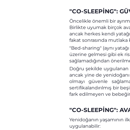
"CO-SLEEPING": GÜ
Öncelikle önemli bir ayrım
Birlikte uyumak birçok ava
ancak herkes kendi yatağı
fakat sonrasında mutlaka 
"Bed-sharing" (aynı yatağı
üzerine gelmesi gibi ek ris
sağlamadığından önerilme
Doğru şekilde uygulanan c
ancak yine de yenidoğanı
olmayı güvenle sağlama
sertifikalandırılmış bir 
fark edilmeyen ve bebeğin g
"CO-SLEEPING": A
Yenidoğanın yaşamının ilk 
uygulanabilir: