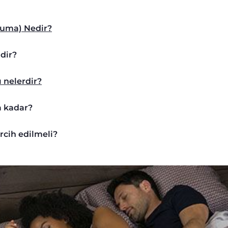
uyuma) Nedir?
dir?
ı nelerdir?
a kadar?
rcih edilmeli?