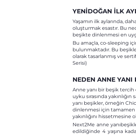
YENIDOĞAN ILK A
Yaşamın ilk aylarında, dah
oluşturmak esastır. Bu ned
beşikte dinlenmesi en uy
Bu amaçla, co-sleeping için
bulunmaktadır. Bu beşikle
olarak tasarlanmış ve sert
Serisi)
NEDEN ANNE YANI 
Anne yanı bir beşik terci
uyku sırasında yakınlığın
yanı beşikler, örneğin Chi
dinlenmesi için tamamen k
yakınlığını hissetmesine ol
Next2Me anne yanıbeşikle
edildiğinde 4 yaşına kada