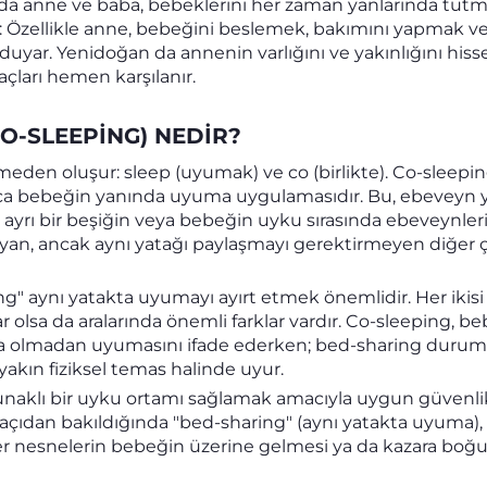
arda anne ve baba, bebeklerini her zaman yanlarında tutm
r: Özellikle anne, bebeğini beslemek, bakımını yapmak 
duyar. Yenidoğan da annenin varlığını ve yakınlığını hiss
çları hemen karşılanır.
CO-SLEEPING) NEDIR?
meden oluşur: sleep (uyumak) ve co (birlikte). Co-sleeping,
a bebeğin yanında uyuma uygulamasıdır. Bu, ebeveyn y
a ayrı bir beşiğin veya bebeğin uyku sırasında ebeveynle
layan, ancak aynı yatağı paylaşmayı gerektirmeyen diğer 
ng" aynı yatakta uyumayı ayırt etmek önemlidir. Her ikis
r olsa da aralarında önemli farklar vardır. Co-sleeping, b
ta olmadan uyumasını ifade ederken; bed-sharing duru
akın fiziksel temas halinde uyur.
unaklı bir uyku ortamı sağlamak amacıyla uygun güvenli
açıdan bakıldığında "bed-sharing" (aynı yatakta uyuma)
er nesnelerin bebeğin üzerine gelmesi ya da kazara boğul