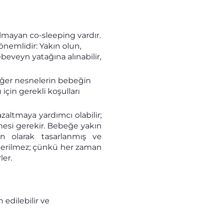
lmayan co-sleeping vardır.
önemlidir: Yakın olun,
eveyn yatağına alınabilir,
diğer nesnelerin bebeğin
için gerekli koşulları
altmaya yardımcı olabilir;
esi gerekir. Bebeğe yakın
n olarak tasarlanmış ve
önerilmez; çünkü her zaman
ler.
 edilebilir ve