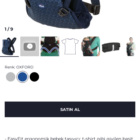
1
/
9
Renk:
OXFORD
SATIN AL
EasyFit ergonomik bebek taşıyıcı: t-shirt gibi giyilen basit