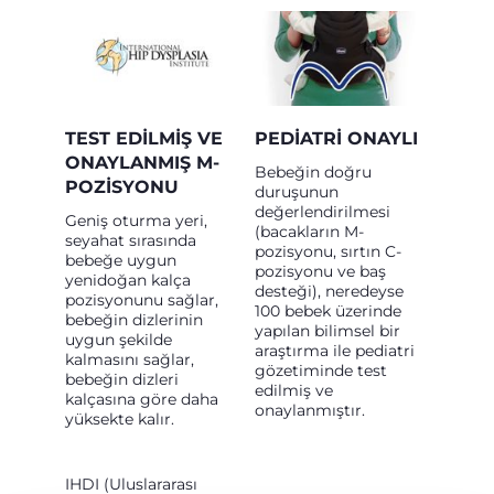
TEST EDILMIŞ VE
PEDIATRI ONAYLI
ONAYLANMIŞ M-
Bebeğin doğru
POZISYONU
duruşunun
değerlendirilmesi
Geniş oturma yeri,
(bacakların M-
seyahat sırasında
pozisyonu, sırtın C-
bebeğe uygun
pozisyonu ve baş
yenidoğan kalça
desteği), neredeyse
pozisyonunu sağlar,
100 bebek üzerinde
bebeğin dizlerinin
yapılan bilimsel bir
uygun şekilde
araştırma ile pediatri
kalmasını sağlar,
gözetiminde test
bebeğin dizleri
edilmiş ve
kalçasına göre daha
onaylanmıştır.
yüksekte kalır.
IHDI (Uluslararası