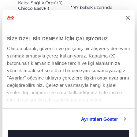
Kalça Sağlık Örgütü),
* 97 bebek üzerinde
Chicco EasyFit'i,
yapılan bilimsel
önerildiği şekilde
araştırma: Doğru
kullanıldığında “kalça-
duruşun pediatrik
sağlıklı” bir ürün
değerlendirmesi ve
olarak kabul eder.
ebeveynlerin ürün
SİZE ÖZEL BİR DENEYİM İÇİN ÇALIŞIYORUZ
testi.
Chicco olarak, güvenilir ve gelişmiş bir alışveriş deneyimi
sunmak amacıyla çerez kullanıyoruz. Kapatma (X)
butonuna tıklamanız halinde tercih ve ilgi alanlarınıza
yönelik maalesef size özel bir deneyim sunamayacağız.
"Ayarlar" öğesine tıklayıp çerezlere ilişkin onay ayarlarını
değiştirebilirsiniz. Çerezler vasıtasıyla hangi kişisel
verileri topladığımız ve nasıl kullandığımız hakkındaki
tüm detaylara linkteki aydınlatma metninden
ulaşabilirsiniz. https://www.chicco.com.tr/yasal-
KOLAYCA GIYILIR
KOLAYCA GIYILIR
bilgiler/cerezler.html
Ayrıntıları Göster
EasyFit, T-shirt gibi
Kolay ve çok hızlı
giyilen tek bebek
düzenleme
kangurusu… basit ve
mekanizması