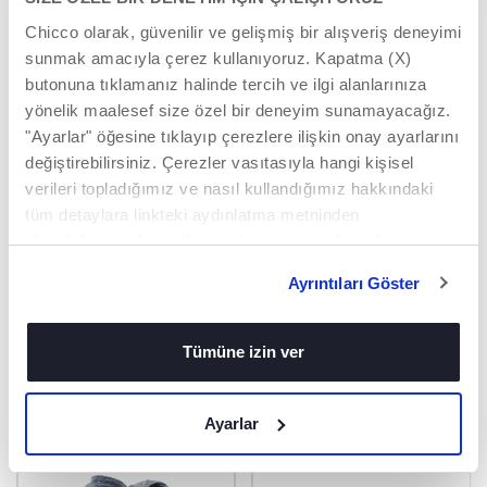
EK ÖZELLIKLER
MAKSIMUM
Chicco olarak, güvenilir ve gelişmiş bir alışveriş deneyimi
HIJYEN
Geniş askılar: Ağırlığın
sunmak amacıyla çerez kullanıyoruz. Kapatma (X)
taşıyıcının sırtına
30°C'de makinede
butonuna tıklamanız halinde tercih ve ilgi alanlarınıza
dengeli bir şekilde
yıkanabilir ve kurutma
dağıtılmasını sağlar.
yönelik maalesef size özel bir deneyim sunamayacağız.
makinesinde
kurutulabilir.
"Ayarlar" öğesine tıklayıp çerezlere ilişkin onay ayarlarını
Pratik çanta: Bebek
değiştirebilirsiniz. Çerezler vasıtasıyla hangi kişisel
taşıyıcısını temiz
verileri topladığımız ve nasıl kullandığımız hakkındaki
tutmak ve muhafaza
etmek içindir.
tüm detaylara linkteki aydınlatma metninden
ulaşabilirsiniz. https://www.chicco.com.tr/yasal-
Fermuarlı cep: Telefon,
bilgiler/cerezler.html
anahtar ve nakit para
Ayrıntıları Göster
gibi eşyalarınız için.
Tümüne izin ver
İLGINIZI ÇEKEBILECEK ÜRÜNLER
Ayarlar