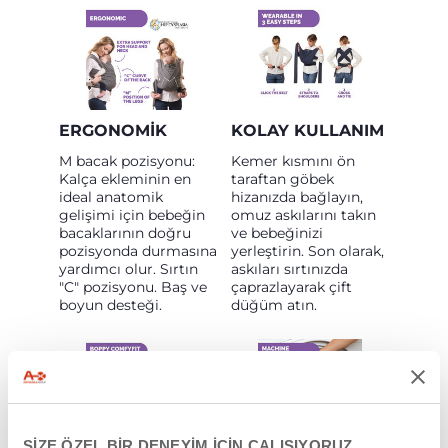
ERGONOMIK
KOLAY KULLANIM
M bacak pozisyonu:
Kemer kısmını ön
Kalça ekleminin en
taraftan göbek
ideal anatomik
hizanızda bağlayın,
gelişimi için bebeğin
omuz askılarını takın
bacaklarının doğru
ve bebeğinizi
pozisyonda durmasına
yerleştirin. Son olarak,
yardımcı olur. Sırtın
askıları sırtınızda
"C" pozisyonu. Baş ve
çaprazlayarak çift
boyun desteği.
düğüm atın.
SİZE ÖZEL BİR DENEYİM İÇİN ÇALIŞIYORUZ