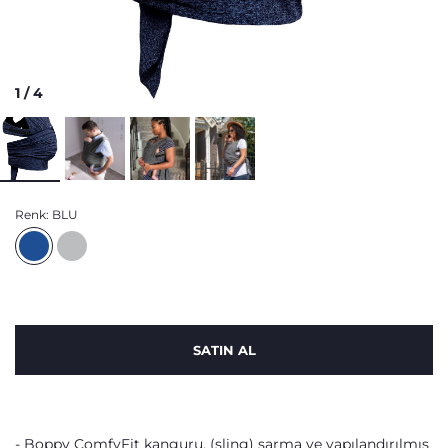
1
/
4
Renk:
BLU
SATIN AL
Boppy ComfyFit kanguru, (sling) sarma ve yapılandırılmış