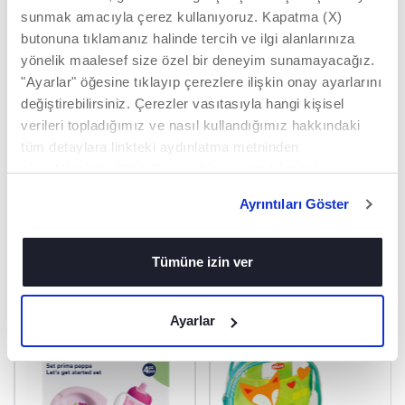
sunmak amacıyla çerez kullanıyoruz. Kapatma (X)
3 BÖLMELI
BULAŞIK
butonuna tıklamanız halinde tercih ve ilgi alanlarınıza
TASARIM
MAKINESINDE
yönelik maalesef size özel bir deneyim sunamayacağız.
YIKANABILIR
Yeni tatları keşfedin!
"Ayarlar" öğesine tıklayıp çerezlere ilişkin onay ayarlarını
Ebeveynler için daha
değiştirebilirsiniz. Çerezler vasıtasıyla hangi kişisel
fazla kullanım
verileri topladığımız ve nasıl kullandığımız hakkındaki
kolaylığı sağlar.
tüm detaylara linkteki aydınlatma metninden
ulaşabilirsiniz. https://www.chicco.com.tr/yasal-
DAHA FAZLA KEŞFET
bilgiler/cerezler.html
Ayrıntıları Göster
Tümüne izin ver
İLGINIZI ÇEKEBILECEK ÜRÜNLER
Ayarlar