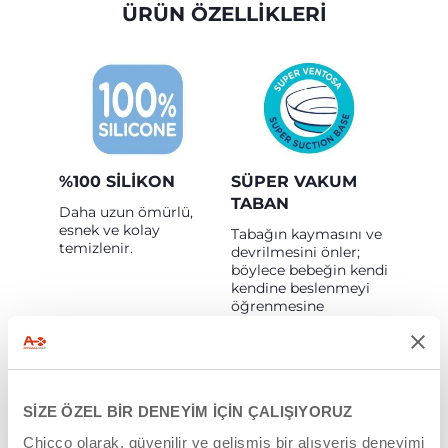
ÜRÜN ÖZELLİKLERİ
%100 SILIKON
SÜPER VAKUM
TABAN
Daha uzun ömürlü,
esnek ve kolay
Tabağın kaymasını ve
temizlenir.
devrilmesini önler;
böylece bebeğin kendi
kendine beslenmeyi
öğrenmesine
yardımcı olur.
SİZE ÖZEL BİR DENEYİM İÇİN ÇALIŞIYORUZ
Chicco olarak, güvenilir ve gelişmiş bir alışveriş deneyimi