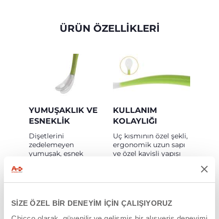
ÜRÜN ÖZELLİKLERİ
YUMUŞAKLIK VE
KULLANIM
ESNEKLIK
KOLAYLIĞI
Dişetlerini
Uç kısmının özel şekli,
zedelemeyen
ergonomik uzun sapı
yumuşak, esnek
ve özel kavisli yapısı
silikon ucuyla
bebeğinizin kaşığı
Yumuşak Silikon Kaşık
doğru ve kolay
ek gıda döneminin
kullanmasını sağlar
başlangıcından
itibaren kaşıkla
SİZE ÖZEL BİR DENEYİM İÇİN ÇALIŞIYORUZ
yemeyi keyifli bir hale
getirir
Chicco olarak, güvenilir ve gelişmiş bir alışveriş deneyimi