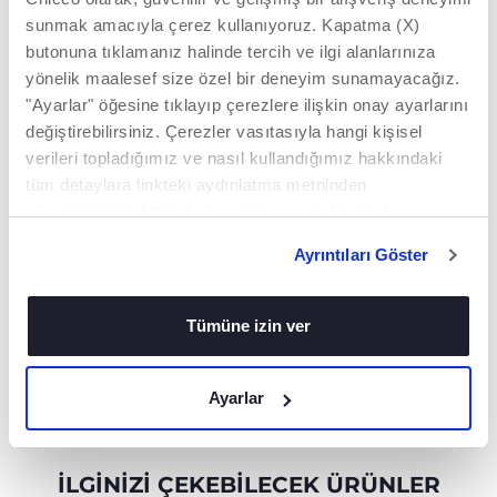
sunmak amacıyla çerez kullanıyoruz. Kapatma (X)
butonuna tıklamanız halinde tercih ve ilgi alanlarınıza
yönelik maalesef size özel bir deneyim sunamayacağız.
"Ayarlar" öğesine tıklayıp çerezlere ilişkin onay ayarlarını
değiştirebilirsiniz. Çerezler vasıtasıyla hangi kişisel
verileri topladığımız ve nasıl kullandığımız hakkındaki
tüm detaylara linkteki aydınlatma metninden
HIJYEN
UZUN SAP
ulaşabilirsiniz. https://www.chicco.com.tr/yasal-
Kaşığın ucunu temiz
Uzun ve ergonomik
bilgiler/cerezler.html
ve hijyenik tutmak
sapı sayesinde
Ayrıntıları Göster
kolaydır çünkü
kavraması, tutması ve
kullanılmadığı
kullanımı pratiktir.
zamanlarda durduğu
Tümüne izin ver
yerde yüksekte
kalmaktadır
Ayarlar
İLGINIZI ÇEKEBILECEK ÜRÜNLER