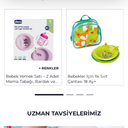
+ RENKLER
Bebek Yemek Seti – 2 Adet
Bebekler İçin İlk Sırt
Mama Tabağı, Bardak ve
Çantası 18 Ay+
Kaşık, 6+ Ay
UZMAN TAVSIYELERIMIZ