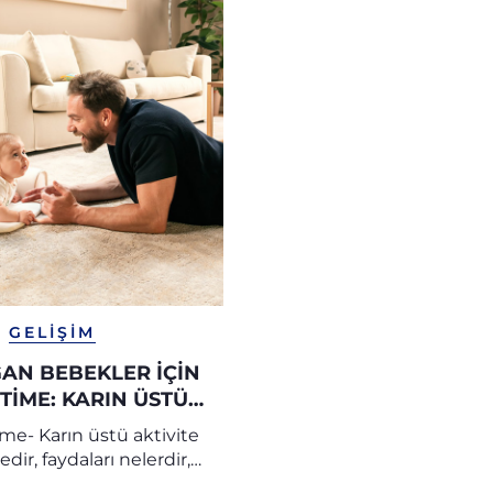
GELIŞIM
AN BEBEKLER İÇIN
TIME: KARIN ÜSTÜ
GZERSIZLERI
e- Karın üstü aktivite
dir, faydaları nelerdir,
e duyusal gelişimi