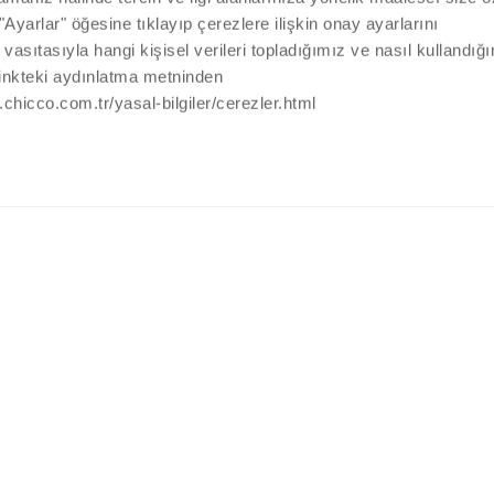
arlar" öğesine tıklayıp çerezlere ilişkin onay ayarlarını
r vasıtasıyla hangi kişisel verileri topladığımız ve nasıl kullandığ
linkteki aydınlatma metninden
w.chicco.com.tr/yasal-bilgiler/cerezler.html
BILGIYE MI IHTIYACINIZ VAR?
Müşteri Hizmetleri Servisi
+90 216 570 30 79
ÜRÜNLER
Ürün güvenliği bildirimleri
Uygunluk Beyanları