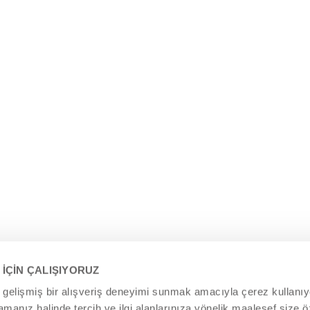
emek için karın üstü
e hangi yaştan itibaren
nmalıdır, keşfedin.
 İÇİN ÇALIŞIYORUZ
e gelişmiş bir alışveriş deneyimi sunmak amacıyla çerez kullanıy
anız halinde tercih ve ilgi alanlarınıza yönelik maalesef size öz