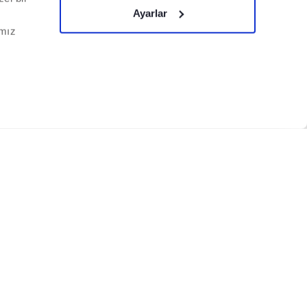
Ayarlar
ımız
CHICCO DÜNYASI
Boyut Kılavuzu
Biz kimiz
Mağazalarımız