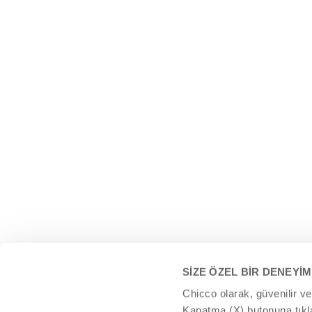
destekl
egzersizler
başla
SİZE ÖZEL BİR DENEYİM
Chicco olarak, güvenilir v
Kapatma (X) butonuna tıklam