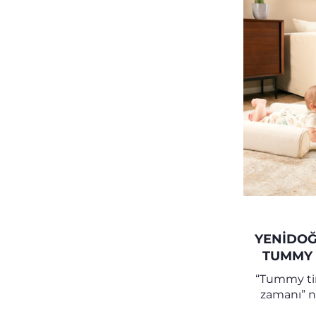
YENIDOĞ
TUMMY 
E
“Tummy tim
zamanı” ne
kas v