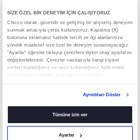
SİZE ÖZEL BİR DENEYİM İÇİN ÇALIŞIYORUZ
Chicco olarak, güvenilir ve gelişmiş bir alışveriş deneyimi
sunmak amacıyla çerez kullanıyoruz. Kapatma (X)
butonuna tıklamanız halinde tercih ve ilgi alanlarınıza
İLGINIZI ÇEKEBILECEK ÜRÜNLER
yönelik maalesef size özel bir deneyim sunamayacağız.
"Ayarlar" öğesine tıklayıp çerezlere ilişkin onay ayarlarını
değiştirebilirsiniz. Çerezler vasıtasıyla hangi kişisel
verileri topladığımız ve nasıl kullandığımız hakkındaki
tüm detaylara linkteki aydınlatma metninden
ulaşabilirsiniz. https://www.chicco.com.tr/yasal-
bilgiler/cerezler.html
Ayrıntıları Göster
Tümüne izin ver
Mama Sandalyesi Filesi
Baby Hug 4in1 - Mama
Sandalyesi Tepsisi ve Kılıf
Ayarlar