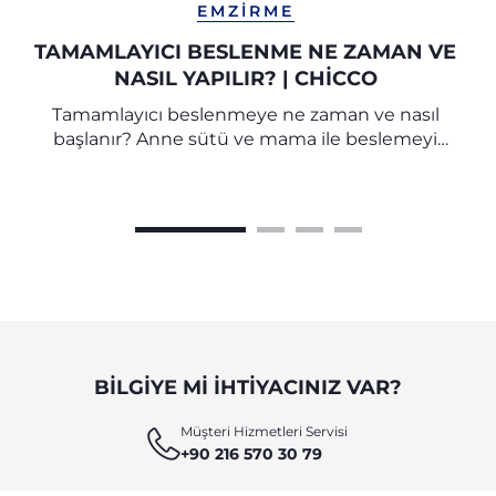
EMZIRME
TAMAMLAYICI BESLENME NE ZAMAN VE
NASIL YAPILIR? | CHICCO
Tamamlayıcı beslenmeye ne zaman ve nasıl
başlanır? Anne sütü ve mama ile beslemeyi
doğru şekilde birleştirmek için annelere ve
bebeklere yönelik kapsamlı bir rehber.
BILGIYE MI IHTIYACINIZ VAR?
Müşteri Hizmetleri Servisi
+90 216 570 30 79