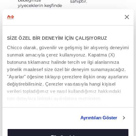
bebeğinize
sahiptir.
yiyeceklerin keşfinde
eşlik edecektir.
SİZE ÖZEL BİR DENEYİM İÇİN ÇALIŞIYORUZ
Chicco olarak, güvenilir ve gelişmiş bir alışveriş deneyimi
sunmak amacıyla çerez kullanıyoruz. Kapatma (X)
butonuna tıklamanız halinde tercih ve ilgi alanlarınıza
yönelik maalesef size özel bir deneyim sunamayacağız.
GÜVENLIK
KONFOR
"Ayarlar" öğesine tıklayıp çerezlere ilişkin onay ayarlarını
Çocuğunuzun
12 aydan itibaren
değiştirebilirsiniz. Çerezler vasıtasıyla hangi kişisel
güvenliği 3 noktalı
Chairy, çocuğunuzun
verileri topladığımız ve nasıl kullandığımız hakkındaki
emniyet kemeri ile
oyun zamanı için
sağlanır bunun
yerde
ilk sandalye
tüm detaylara linkteki aydınlatma metninden
haricinde Chairy
olarak da kullanılabilir!
ulaşabilirsiniz. https://www.chicco.com.tr/yasal-
yükseltici mama
bilgiler/cerezler.html
sandalyesi yetişkin
Ayrıntıları Göster
sandalyesine kolay
şekilde sabitlenir ve
güvenliği garanti eder.