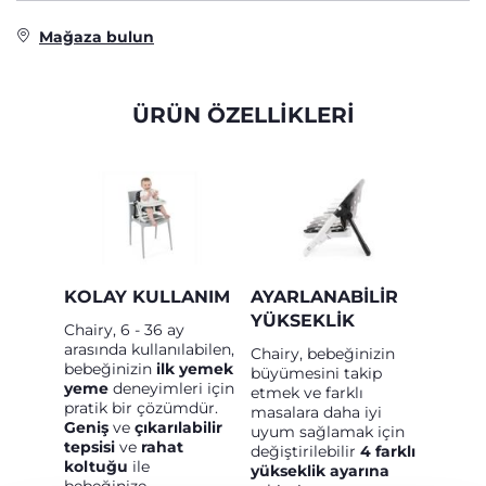
Mağaza bulun
ÜRÜN ÖZELLİKLERİ
KOLAY KULLANIM
AYARLANABILIR
YÜKSEKLIK
Chairy, 6 - 36 ay
arasında kullanılabilen,
Chairy, bebeğinizin
bebeğinizin
ilk yemek
büyümesini takip
yeme
deneyimleri için
etmek ve farklı
pratik bir çözümdür.
masalara daha iyi
Geniş
ve
çıkarılabilir
uyum sağlamak için
tepsisi
ve
rahat
değiştirilebilir
4 farklı
koltuğu
ile
yükseklik ayarına