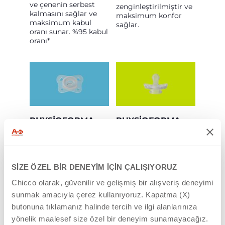
ve çenenin serbest
zenginleştirilmiştir ve
kalmasını sağlar ve
maksimum konfor
maksimum kabul
sağlar.
oranı sunar. %95 kabul
oranı*
PHYSIOFORMA
PHYSIOFORMA
MINISOFT 0-2 AY
MINISOFT
EMZIK İÇIN
Chicco PhysioForma
ANNELER NE
Mini Soft emzik,
DIYOR?
yenidoğanlar için özel
SİZE ÖZEL BİR DENEYİM İÇİN ÇALIŞIYORUZ
olarak tasarlanmıştır.
Chicco olarak, güvenilir ve gelişmiş bir alışveriş deneyimi
sunmak amacıyla çerez kullanıyoruz. Kapatma (X)
Bebeğimin
butonuna tıklamanız halinde tercih ve ilgi alanlarınıza
yüzüne
mükemmel
yönelik maalesef size özel bir deneyim sunamayacağız.