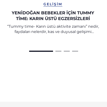
GELIŞIM
YENIDOĞAN BEBEKLER İÇIN TUMMY
TIME: KARIN ÜSTÜ EGZERSIZLERI
“Tummy time- Karın üstü aktivite zamanı” nedir,
faydaları nelerdir, kas ve duyusal gelişimi
desteklemek için karın üstü egzersizlere hangi
yaştan itibaren başlanmalıdır, keşfedin.