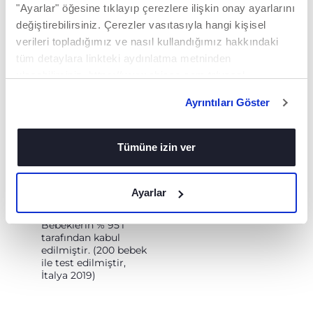
oturuyor.
"Ayarlar" öğesine tıklayıp çerezlere ilişkin onay ayarlarını
değiştirebilirsiniz. Çerezler vasıtasıyla hangi kişisel
Bebeğimi
verileri topladığımız ve nasıl kullandığımız hakkındaki
kolaysa
tüm detaylara linkteki aydınlatma metninden
sakinleştirdi ve
ulaşabilirsiniz. https://www.chicco.com.tr/yasal-
rahatlattı.
bilgiler/cerezler.html
Ayrıntıları Göster
Emzik emmeyi
daha rahat ve
kayifli hale
Tümüne izin ver
getirdi.
Ayarlar
Bebeklerin % 95'i
tarafından kabul
edilmiştir. (200 bebek
ile test edilmiştir,
İtalya 2019)