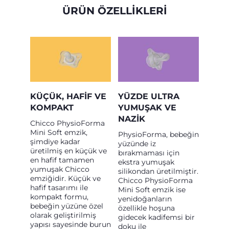
ÜRÜN ÖZELLİKLERİ
KÜÇÜK, HAFIF VE
YÜZDE ULTRA
KOMPAKT
YUMUŞAK VE
NAZIK
Chicco PhysioForma
Mini Soft emzik,
PhysioForma, bebeğin
şimdiye kadar
yüzünde iz
üretilmiş en küçük ve
bırakmaması için
en hafif tamamen
ekstra yumuşak
yumuşak Chicco
silikondan üretilmiştir.
emziğidir. Küçük ve
Chicco PhysioForma
hafif tasarımı ile
Mini Soft emzik ise
kompakt formu,
yenidoğanların
bebeğin yüzüne özel
özellikle hoşuna
olarak geliştirilmiş
gidecek kadifemsi bir
yapısı sayesinde burun
doku ile