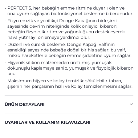
PERFECT 5, her bebeğin emme ritmine duyarlı olan ve
ona uyum sağlayan biofonksiyonel beslenme biberonudur.
Fizyo emzik ve yenilikçi Denge Kapağının birleşimi
sayesinde devrim niteliğinde kolik önleyici biberon;
bebeğin fizyolojik ritim ve yoğunluğunu destekleyerek
hava yutmayı önlemeye yardımcı olur.
Düzenli ve sürekli besleme, Denge Kapağı valfinin
esnekliği sayesinde bebeğe doğal bir his sağlar; bu valf,
mikro hareketlerle bebeğin emme şiddetine uyum sağlar.
Hijyenik silikon malzemeden üretilmiş, yumuşak
dokunuşlu kaplamaya sahip, yumuşak ve fizyolojik biberon
ucu
Maksimum hijyen ve kolay temizlik: sökülebilir taban,
şişenin her parçasının hızlı ve kolay temizlenmesini sağlar.
ÜRÜN DETAYLARI
UYARILAR VE KULLANIM KILAVUZLARI