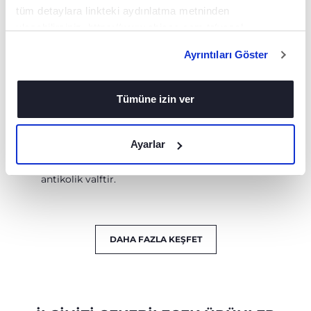
akış seçeneği
ataklarını azaltır.
tüm detaylara linkteki aydınlatma metninden
mevcuttur.
ulaşabilirsiniz. https://www.chicco.com.tr/yasal-
Biberon içine giren
bilgiler/cerezler.html
hava miktarını
Ayrıntıları Göster
bebeğin emme
yoğunluğuna göre
sürekli olarak
Tümüne izin ver
uyarlayan, mikro
hareketleri sayesinde
farklı emme
yoğunluklarına kişiye
Ayarlar
özel yanıt veren esnek
ve dinamik bir
antikolik valftir.
DAHA FAZLA KEŞFET