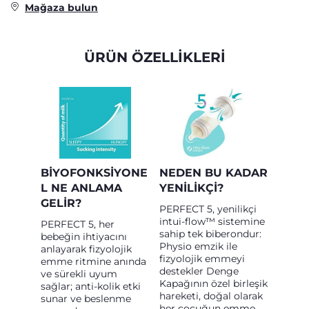
Mağaza bulun
ÜRÜN ÖZELLİKLERİ
BIYOFONKSIYONE
NEDEN BU KADAR
L NE ANLAMA
YENILIKÇI?
GELIR?
PERFECT 5, yenilikçi
intui-flow™ sistemine
PERFECT 5, her
sahip tek biberondur:
bebeğin ihtiyacını
Physio emzik ile
anlayarak fizyolojik
fizyolojik emmeyi
emme ritmine anında
destekler Denge
ve sürekli uyum
Kapağının özel birleşik
sağlar; anti-kolik etki
hareketi, doğal olarak
sunar ve beslenme
her çocuğun emme