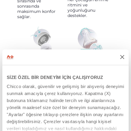
sırasında ve
ritmini ve
sonrasında
yoğunluğunu
maksimum konfor
destekler.
sağlar.
DENGE KAPAĞI
PHYSIO EMZIK
UCU
Biberonun
tabanındaki Denge
SİZE ÖZEL BİR DENEYİM İÇİN ÇALIŞIYORUZ
Bebeklerin %98’i
Kapağı sayesinde,
tarafından kabul edilir.
Chicco olarak, güvenilir ve gelişmiş bir alışveriş deneyimi
hava, biberonun alt
Simetrik, düz ve
kısmına girer.
sunmak amacıyla çerez kullanıyoruz. Kapatma (X)
uzatılmış silikon şekli
sayesinde doğru
butonuna tıklamanız halinde tercih ve ilgi alanlarınıza
kavramayı ve dilin
yönelik maalesef size özel bir deneyim sunamayacağız.
peristaltik hareketini
Sütle karışmaz ve
"Ayarlar" öğesine tıklayıp çerezlere ilişkin onay ayarlarını
destekler. Bebeğin
bebeğin karnına
gelişimine uyum
gitmez. Reflü,
değiştirebilirsiniz. Çerezler vasıtasıyla hangi kişisel
sağlamak için 4 farklı
huzursuzluk ve kolik
verileri topladığımız ve nasıl kullandığımız hakkındaki