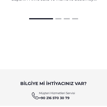
doğru şekilde birleştirmek için annelere ve
bebeklere yönelik kapsamlı bir rehber.
BILGIYE MI IHTIYACINIZ VAR?
Müşteri Hizmetleri Servisi
+90 216 570 30 79