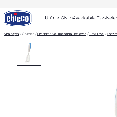
Ürünler
Giyim
Ayakkabılar
Tavsiyele
Ana sayfa
Ürünler
Emzirme ve Biberonla Besleme
Emzirme
Emzir