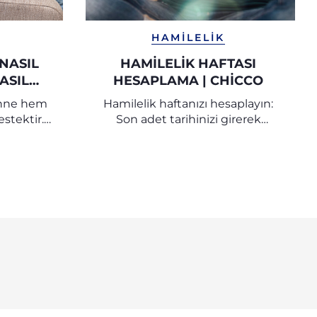
HAMILELIK
 NASIL
HAMILELIK HAFTASI
ASIL
HESAPLAMA | CHICCO
CCO
anne hem
Hamilelik haftanızı hesaplayın:
stektir.
Son adet tarihinizi girerek
ı nasıl
hamilelik haftası hesaplayıcısıyla
i modeli
doğuma kaç gün kaldığını
ğrenin.
öğrenin.