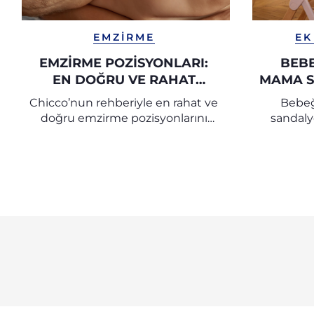
EMZIRME
EK
EMZIRME POZISYONLARI:
BEBE
EN DOĞRU VE RAHAT
MAMA S
EMZIRME POZISYONLARI |
SEÇE
Chicco’nun rehberiyle en rahat ve
Bebeğ
CHICCO
doğru emzirme pozisyonlarını
sandaly
keşfedin. Hem anne hem bebek
güvenlik 
için konforlu bir emzirme
ipuçl
deneyimi sağlayın, sık görülen
sorunların önüne geçin.