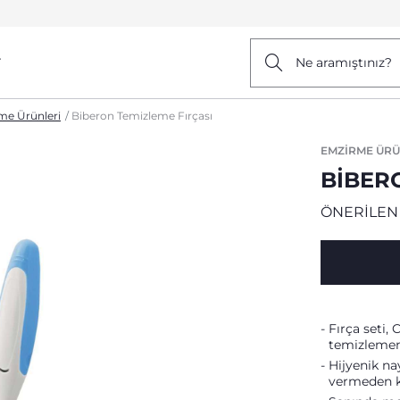
r
Ne aramıştınız?
me Ürünleri
Biberon Temizleme Fırçası
EMZIRME ÜRÜ
BIBER
ÖNERİLEN
Fırça seti,
temizlemeni
Hijyenik nay
vermeden ka