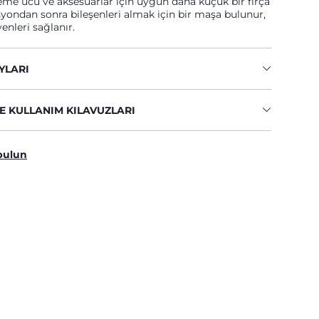
me ucu ve aksesuarlar için uygun daha küçük bir fırça
zasyondan sonra bileşenleri almak için bir maşa bulunur,
enleri sağlanır.
YLARI
E KULLANIM KILAVUZLARI
bulun