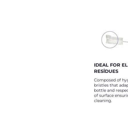
IDEAL FOR EL
RESIDUES
Composed of hyg
bristles that ada
bottle and respe
of surface ensur
cleaning.