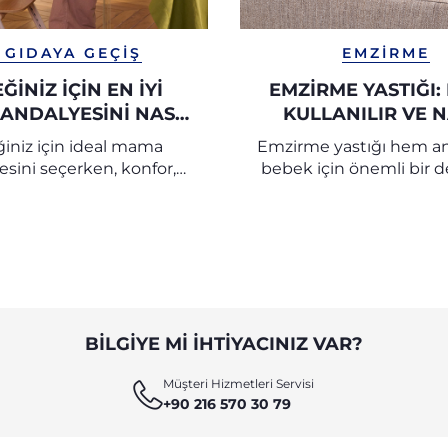
 GIDAYA GEÇIŞ
EMZIRME
ĞINIZ İÇIN EN İYI
EMZIRME YASTIĞI:
ANDALYESINI NASIL
KULLANILIR VE N
RSINIZ? | CHICCO
SEÇILIR? | CHI
iniz için ideal mama
Emzirme yastığı hem 
esini seçerken, konfor,
bebek için önemli bir de
ve pratiklik için faydalı
Doğru emzirme yastığın
arı ve pratik önerileri
kullanacağınızı ve hang
keşfedin.
seçmeniz gerektiğini ö
BILGIYE MI IHTIYACINIZ VAR?
Müşteri Hizmetleri Servisi
+90 216 570 30 79