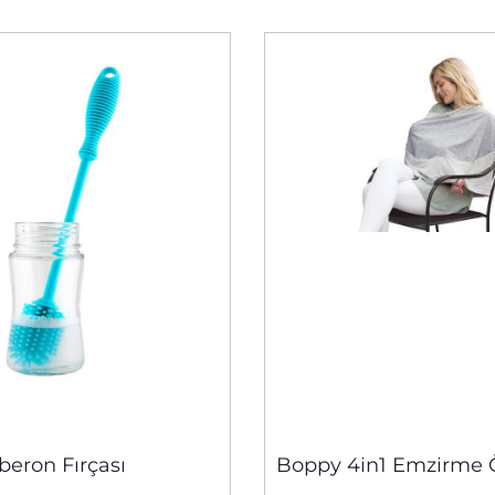
iberon Fırçası
Boppy 4in1 Emzirme 