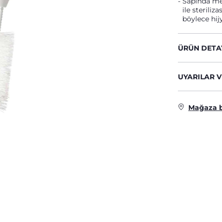
Sapında me
ile sterili
böylece hijy
ÜRÜN DETA
UYARILAR V
Mağaza 