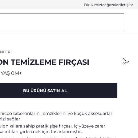
Biz Kimiz
Mağazalar
İletişim
NLERI
ON TEMIZLEME FIRÇASI
 YAŞ 0M+
BU ÜRÜNÜ SATIN AL
 Chicco biberonlarını, emziklerini ve küçük aksesuarları
zi sağlar.
lon kıllara sahip pratik şişe fırçası, iç yüzeye zarar
lıntıları gidermek için tasarlanmıştır.