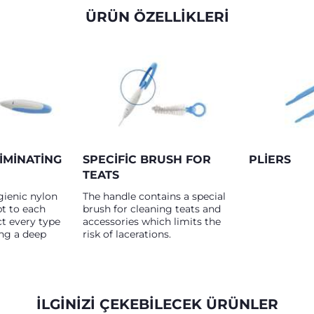
ÜRÜN ÖZELLİKLERİ
IMINATING
SPECIFIC BRUSH FOR
PLIERS
TEATS
ienic nylon
The handle contains a special
pt to each
brush for cleaning teats and
ct every type
accessories which limits the
ing a deep
risk of lacerations.
İLGINIZI ÇEKEBILECEK ÜRÜNLER