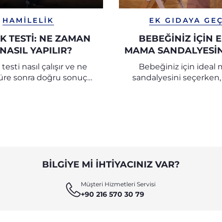
HAMILELIK
EK GIDAYA GEÇ
K TESTİ: NE ZAMAN
BEBEĞINIZ İÇIN E
NASIL YAPILIR?
MAMA SANDALYESIN
SEÇERSINIZ? | C
testi nasıl çalışır ve ne
Bebeğiniz için idea
üre sonra doğru sonuç
sandalyesini seçerken,
verir?
güvenlik ve pratiklik içi
ipuçları ve pratik öne
keşfedin.
BILGIYE MI IHTIYACINIZ VAR?
Müşteri Hizmetleri Servisi
+90 216 570 30 79