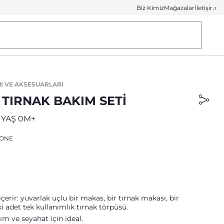
Biz Kimiz
Mağazalar
İletişim
I VE AKSESUARLARI
 TIRNAK BAKIM SETI
 YAŞ 0M+
ONE
içerir: yuvarlak uçlu bir makas, bir tırnak makası, bir
ki adet tek kullanımlık tırnak törpüsü.
ım ve seyahat için ideal.