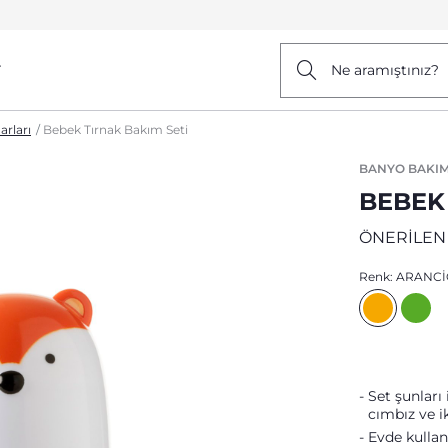
r
Ne aramıştınız?
rları
Bebek Tırnak Bakım Seti
BANYO BAKIM
BEBEK
ÖNERİLEN
Renk:
ARANCI
Set şunları 
cımbız ve i
Evde kullan