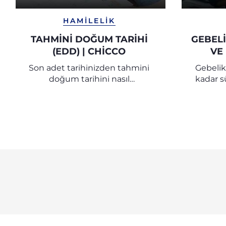
HAMILELIK
TAHMINI DOĞUM TARIHI
GEBELİ
(EDD) | CHICCO
VE 
Son adet tarihinizden tahmini
Gebelik 
doğum tarihini nasıl
kadar s
hesaplayacağınızı öğrenin. Chicco
Bebek Araştırma Merkezi
uzmanlarının tüm ipuçları ve
önerilerini keşfedin.