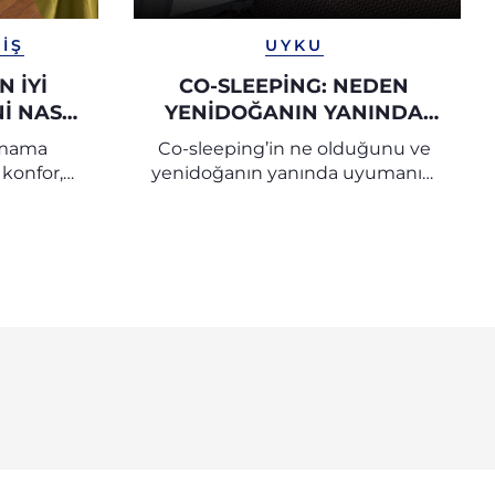
IŞ
UYKU
N İYI
CO-SLEEPING: NEDEN
I NASIL
YENIDOĞANIN YANINDA
HICCO
UYUNMALI? | CHICCO
l mama
Co-sleeping’in ne olduğunu ve
 konfor,
yenidoğanın yanında uyumanın,
n faydalı
bebeğin uykusunu ve duygusal
rileri
bağını destekleyen pratik ve
duygusal faydalarını keşfedin.