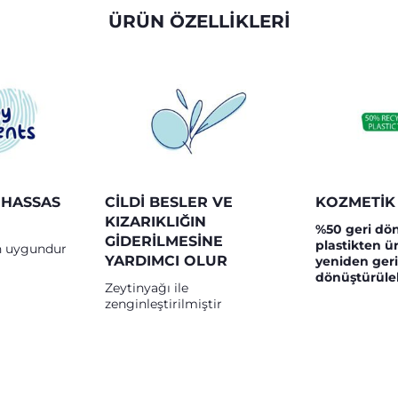
ÜRÜN ÖZELLİKLERİ
 HASSAS
CILDI BESLER VE
KOZMETİK
KIZARIKLIĞIN
%50 geri dö
GIDERILMESINE
plastikten ür
çin uygundur
YARDIMCI OLUR
yeniden geri
dönüştürüleb
Zeytinyağı ile
zenginleştirilmiştir