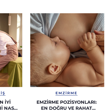
IŞ
EMZIRME
N İYI
EMZIRME POZISYONLARI:
I NASIL
EN DOĞRU VE RAHAT