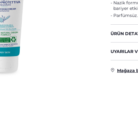
Nazik formü
bariyer etkis
Parfümsüz.
ÜRÜN DETA
UYARILAR V
Mağaza 