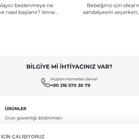
PILIR? | CHICCO
SEÇERSINIZ? | C
ayıcı beslenmeye ne
Bebeğiniz için idea
e nasıl başlanır? Anne
sandalyesini seçerken,
e mama ile beslemeyi
güvenlik ve pratiklik içi
kilde birleştirmek için
ipuçları ve pratik öne
e ve bebeklere yönelik
keşfedin.
psamlı bir rehber.
BILGIYE MI IHTIYACINIZ VAR?
Müşteri Hizmetleri Servisi
+90 216 570 30 79
ÜRÜNLER
Ürün güvenliği bildirimleri
Uygunluk Beyanları
 İÇİN ÇALIŞIYORUZ