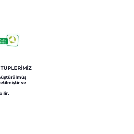
 TÜPLERİMİZ
nüştürülmüş
etilmiştir ve
ilir.