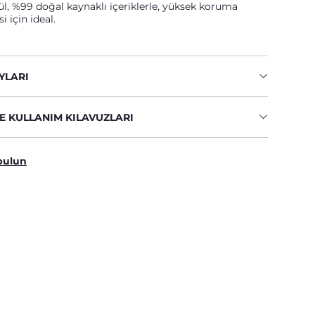
l, %99 doğal kaynaklı içeriklerle, yüksek koruma
i için ideal.
YLARI
E KULLANIM KILAVUZLARI
bulun