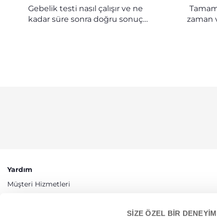
YA
Gebelik testi nasıl çalışır ve ne
Tamaml
kadar süre sonra doğru sonuç
zaman v
verir?
sütü v
doğru şe
anneler
ka
Yardım
Müşteri Hizmetleri
Erişilebilirlik
SİZE ÖZEL BİR DENEYİM