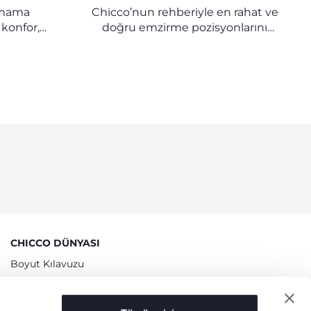
HICCO
EMZIRME POZISYONLARI |
l mama
Chicco’nun rehberiyle en rahat ve
CHICCO
 konfor,
doğru emzirme pozisyonlarını
n faydalı
keşfedin. Hem anne hem bebek
rileri
için konforlu bir emzirme
deneyimi sağlayın, sık görülen
sorunların önüne geçin.
CHICCO DÜNYASI
Boyut Kılavuzu
Biz kimiz
Mağazalarımız