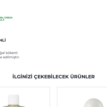
NLİ
al kökenli
e edilmiştir.
İLGINIZI ÇEKEBILECEK ÜRÜNLER