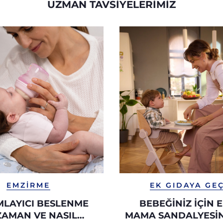
UZMAN TAVSIYELERIMIZ
EMZIRME
EK GIDAYA GEÇ
LAYICI BESLENME
BEBEĞINIZ İÇIN E
ZAMAN VE NASIL
MAMA SANDALYESIN