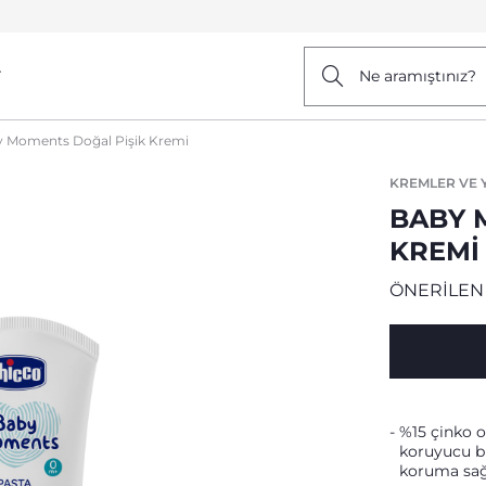
r
Ne aramıştınız?
 Moments Doğal Pişik Kremi
KREMLER VE 
BABY 
KREMI
ÖNERİLEN
%15 çinko o
koruyucu bi
koruma sağ