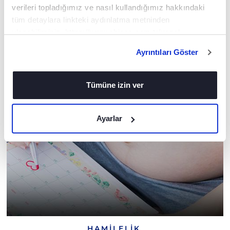
verileri topladığımız ve nasıl kullandığımız hakkındaki
tüm detaylara linkteki aydınlatma metninden
ulaşabilirsiniz. https://www.chicco.com.tr/yasal-
UZMAN TAVSIYELERIMIZ
bilgiler/cerezler.html
Ayrıntıları Göster
Tümüne izin ver
Ayarlar
HAMILELIK