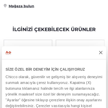
Mağaza bulun
İLGINIZI ÇEKEBILECEK ÜRÜNLER
SİZE ÖZEL BİR DENEYİM İÇİN ÇALIŞIYORUZ
Chicco olarak, güvenilir ve gelişmiş bir alışveriş deneyimi
sunmak amacıyla çerez kullanıyoruz. Kapatma (X)
butonuna tıklamanız halinde tercih ve ilgi alanlarınıza
+ RENKLER
+ RENKLER
yönelik maalesef size özel bir deneyim sunamayacağız.
Diş Fırçası (6-36 Ay)
Diş Fırçası (6-36 Ay)
"Ayarlar" öğesine tıklayıp çerezlere ilişkin onay ayarlarını
değiştirebilirsiniz. Çerezler vasıtasıyla hangi kişisel