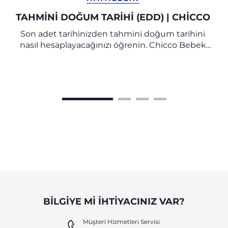
TAHMINI DOĞUM TARIHI (EDD) | CHICCO
Son adet tarihinizden tahmini doğum tarihini
nasıl hesaplayacağınızı öğrenin. Chicco Bebek
Araştırma Merkezi uzmanlarının tüm ipuçları ve
önerilerini keşfedin.
BILGIYE MI IHTIYACINIZ VAR?
Müşteri Hizmetleri Servisi