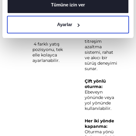
Tümüne izin ver
İTIBAREN
Kolay sürüş:
Süspansiyonlu
Doğumdan
ve bilyalı
itibaren 22 kg’a
Ayarlar
rulmanlı
kadar kullanım
tekerlekler ile
için onaylı.
yenilikçi
titreşim
4 farklı yatış
azaltma
pozisyonu, tek
sistemi, rahat
elle kolayca
ve akıcı bir
ayarlanabilir.
sürüş deneyimi
sunar.
Çift yönlü
oturma:
Ebeveyn
yönünde veya
yol yönünde
kullanılabilir.
Her iki yönde
kapanma:
Oturma yönü