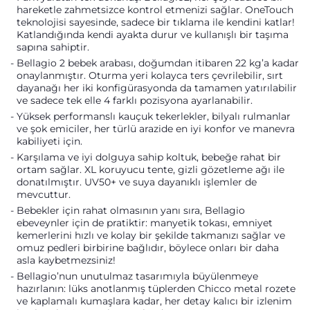
hareketle zahmetsizce kontrol etmenizi sağlar. OneTouch
teknolojisi sayesinde, sadece bir tıklama ile kendini katlar!
Katlandığında kendi ayakta durur ve kullanışlı bir taşıma
sapına sahiptir.
Bellagio 2 bebek arabası, doğumdan itibaren 22 kg’a kadar
onaylanmıştır. Oturma yeri kolayca ters çevrilebilir, sırt
dayanağı her iki konfigürasyonda da tamamen yatırılabilir
ve sadece tek elle 4 farklı pozisyona ayarlanabilir.
Yüksek performanslı kauçuk tekerlekler, bilyalı rulmanlar
ve şok emiciler, her türlü arazide en iyi konfor ve manevra
kabiliyeti için.
Karşılama ve iyi dolguya sahip koltuk, bebeğe rahat bir
ortam sağlar. XL koruyucu tente, gizli gözetleme ağı ile
donatılmıştır. UV50+ ve suya dayanıklı işlemler de
mevcuttur.
Bebekler için rahat olmasının yanı sıra, Bellagio
ebeveynler için de pratiktir: manyetik tokası, emniyet
kemerlerini hızlı ve kolay bir şekilde takmanızı sağlar ve
omuz pedleri birbirine bağlıdır, böylece onları bir daha
asla kaybetmezsiniz!
Bellagio’nun unutulmaz tasarımıyla büyülenmeye
hazırlanın: lüks anotlanmış tüplerden Chicco metal rozete
ve kaplamalı kumaşlara kadar, her detay kalıcı bir izlenim