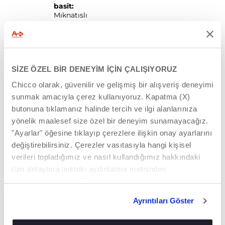
basit:
Mıknatıslı
tokası ile
emniyet
kemerlerini
bağlamak hızlı
ve kolaydır.
SİZE ÖZEL BİR DENEYİM İÇİN ÇALIŞIYORUZ
Ayrıca, “Stay-in-
place” sistemi
Chicco olarak, güvenilir ve gelişmiş bir alışveriş deneyimi
ile emniyet
kemeri pedleri
sunmak amacıyla çerez kullanıyoruz. Kapatma (X)
her zaman
butonuna tıklamanız halinde tercih ve ilgi alanlarınıza
doğru
yönelik maalesef size özel bir deneyim sunamayacağız.
pozisyonda
kalır.
"Ayarlar" öğesine tıklayıp çerezlere ilişkin onay ayarlarını
değiştirebilirsiniz. Çerezler vasıtasıyla hangi kişisel
verileri topladığımız ve nasıl kullandığımız hakkındaki
tüm detaylara linkteki aydınlatma metninden
ulaşabilirsiniz. https://www.chicco.com.tr/yasal-
bilgiler/cerezler.html
Ayrıntıları Göster
DOĞUMDAN
PRATIKLIK