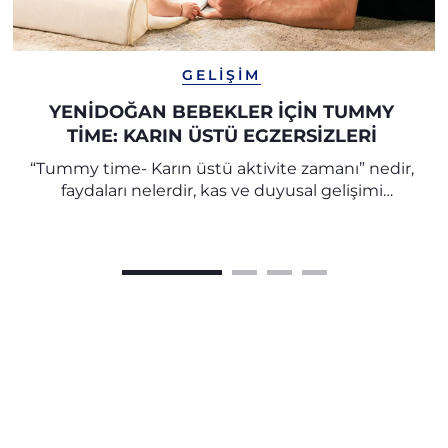
GELIŞIM
YENIDOĞAN BEBEKLER İÇIN TUMMY
TIME: KARIN ÜSTÜ EGZERSIZLERI
“Tummy time- Karın üstü aktivite zamanı” nedir,
faydaları nelerdir, kas ve duyusal gelişimi
desteklemek için karın üstü egzersizlere hangi
yaştan itibaren başlanmalıdır, keşfedin.