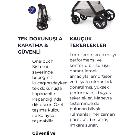
TEK DOKUNUŞLA
KAUÇUK
KAPATMA &
TEKERLEKLER
GÜVENLI
Tüm zeminlerde en iyi
performansı ve
OneTouch
konforlu bir sürüşü
Sistemi
garantilemek
sayesinde,
amacıyla; amortisör
bebeğiniz
ve bilyalı rulmanlarla
kucağınızdayken
donatılmış, yüksek
tek dokunuşla
performanslı büyük
kapanabilir.
tekerlekler. Manevra
Kapandığında
sisteminde de
dik durur: Özel
bulunan bilyalı
taşıma kulbu
rulmanlar, her zaman
ile kolayca
pürüzsüz bir sürüş
taşınabilir.
imkanı sunar.
Güvenli ve