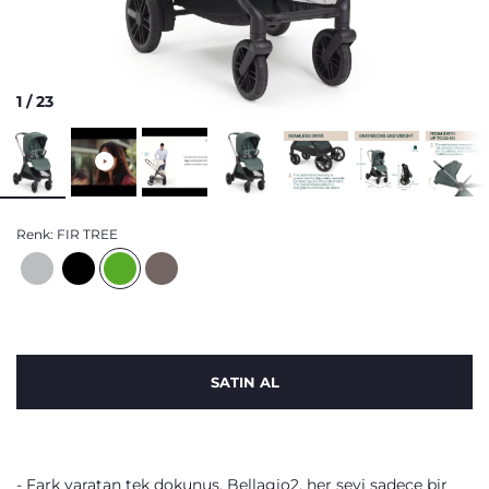
1
/
23
Renk:
FIR TREE
SATIN AL
Fark yaratan tek dokunuş. Bellagio2, her şeyi sadece bir