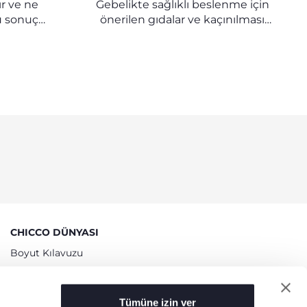
ır ve ne
Gebelikte sağlıklı beslenme için
u sonuç
önerilen gıdalar ve kaçınılması
gerekenler
CHICCO DÜNYASI
Boyut Kılavuzu
Biz kimiz
Mağazalarımız
Tümüne izin ver
Tavsiyeler