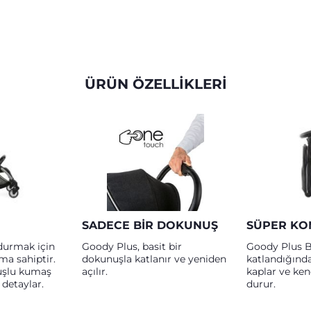
ÜRÜN ÖZELLİKLERİ
SADECE BIR DOKUNUŞ
SÜPER KO
urmak için
Goody Plus, basit bir
Goody Plus B
ma sahiptir.
dokunuşla katlanır ve yeniden
katlandığın
şlu kumaş
açılır.
kaplar ve ken
 detaylar.
durur.