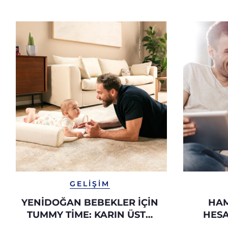
GELIŞIM
YENIDOĞAN BEBEKLER İÇIN
HAM
TUMMY TIME: KARIN ÜSTÜ
HESA
EGZERSIZLERI