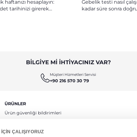
k haftanızı hesaplayın:
Gebelik testi nasıl çalış
det tarihinizi girerek
kadar süre sonra doğr
 haftası hesaplayıcısıyla
verir?
a kaç gün kaldığını
öğrenin.
BILGIYE MI IHTIYACINIZ VAR?
Müşteri Hizmetleri Servisi
+90 216 570 30 79
ÜRÜNLER
Ürün güvenliği bildirimleri
Uygunluk Beyanları
 İÇİN ÇALIŞIYORUZ