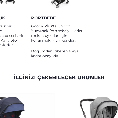
ÜK
PORTBEBE
siz bir
Goody Plus'ta Chicco
e
Yumuşak Portbebe'yi ilk dış
icco serisinin
mekan uykuları için
 Kaily oto
kullanmak mümkündür.
umludur.
Doğumdan itibaren 6 aya
kadar onaylıdır.
İLGINIZI ÇEKEBILECEK ÜRÜNLER