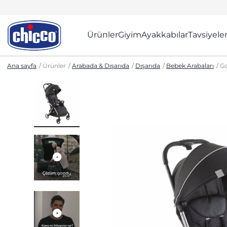
Ürünler
Giyim
Ayakkabılar
Tavsiyele
Ana sayfa
Ürünler
Arabada & Dışarıda
Dışarıda
Bebek Arabaları
Go