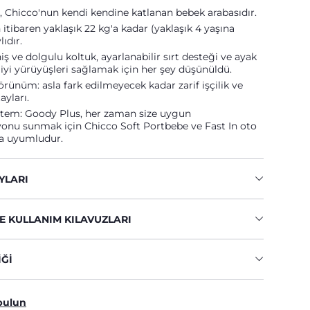
 Chicco'nun kendi kendine katlanan bebek arabasıdır.
ibaren yaklaşık 22 kg'a kadar (yaklaşık 4 yaşına
ıdır.
iş ve dolgulu koltuk, ayarlanabilir sırt desteği ve ayak
 iyi yürüyüşleri sağlamak için her şey düşünüldü.
görünüm: asla fark edilmeyecek kadar zarif işçilik ve
ayları.
stem: Goody Plus, her zaman size uygun
yonu sunmak için Chicco Soft Portbebe ve Fast In oto
la uyumludur.
YLARI
E KULLANIM KILAVUZLARI
IĞI
bulun