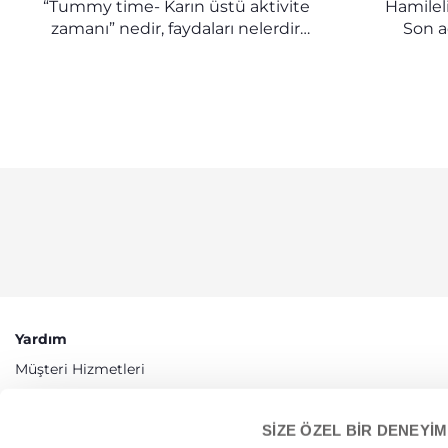
“Tummy time- Karın üstü aktivite
Hamileli
zamanı” nedir, faydaları nelerdir,
Son a
kas ve duyusal gelişimi
hamilelik
desteklemek için karın üstü
doğum
egzersizlere hangi yaştan itibaren
başlanmalıdır, keşfedin.
Yardım
Müşteri Hizmetleri
Erişilebilirlik
SİZE ÖZEL BİR DENEYİM