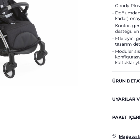
Goody Plus,
Doğumdan it
kadar) onayl
Konfor: gen
desteği. En
Etkileyici 
tasarım det
Modüler si
konfigüras
koltuklarıy
ÜRÜN DETA
UYARILAR V
PAKET IÇER
Mağaza 