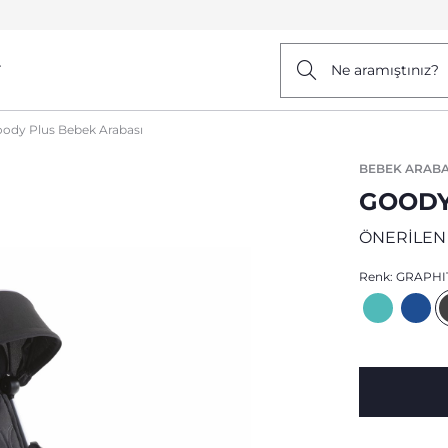
r
Ne aramıştınız?
ody Plus Bebek Arabası
BEBEK ARABA
GOODY
ÖNERİLEN
Renk:
GRAPHI