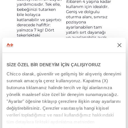
itibaren 4 yaşına kadar
yardımcısıdır. Tek elle,
kullanım için idealdir.
bebeğinizi tutarken
Geniş ve dolgulu
bile kolayca
oturma alanı, sınırsız
katlanabilir ve şaşırtıcı
pozisyona
derecede hafiftir:
ayarlanabilen tam
yalnızca 7 kg! Dört
yatarlı sırt dayanağı
tekerlekteki
ve ayarlanabilir ayak
amortisörler ve bilyalı
dayanağı sayesinde,
rulmanlar sayesinde
bebeğiniz için son
şehirde dolaşmak
derece konforlu bir
inanılmaz derecede
deneyim sunar.
kolaydır.
SİZE ÖZEL BİR DENEYİM İÇİN ÇALIŞIYORUZ
Chicco olarak, güvenilir ve gelişmiş bir alışveriş deneyimi
sunmak amacıyla çerez kullanıyoruz. Kapatma (X)
butonuna tıklamanız halinde tercih ve ilgi alanlarınıza
yönelik maalesef size özel bir deneyim sunamayacağız.
"Ayarlar" öğesine tıklayıp çerezlere ilişkin onay ayarlarını
KORUYUCU
İKI TARZ
değiştirebilirsiniz. Çerezler vasıtasıyla hangi kişisel
TENTE
Seety, iki farklı
verileri topladığımız ve nasıl kullandığımız hakkındaki
koleksiyonla sunulur:
Geniş tente, UV50+
tüm detaylara linkteki aydınlatma metninden
Comfy ve Dynamic.
koruması ve su