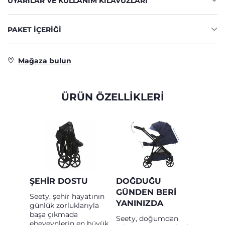
UYARILAR VE KULLANIM KILAVUZLARI
PAKET IÇERIĞI
Mağaza bulun
ÜRÜN ÖZELLİKLERİ
ŞEHIR DOSTU
DOĞDUĞU
GÜNDEN BERI
Seety, şehir hayatının
YANINIZDA
günlük zorluklarıyla
başa çıkmada
Seety, doğumdan
ebeveynlerin en büyük