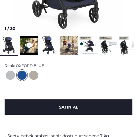
1
/
30
Renk:
OXFORD BLUE
SATIN AL
Seety bebek arabası şehir dostudur: sadece 7 kg