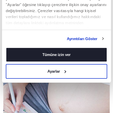
"Ayarlar" öğesine tıklayıp çerezlere ilişkin onay ayarlarını
değiştirebilirsiniz. Çerezler vasıtasıyla hangi kişisel
verileri topladığımız ve nasıl kullandığımız hakkındaki
tüm detaylara linkteki aydınlatma metninden
Duo Bellagio Seyahat
Duo Goody XPlus Seyahat
ulaşabilirsiniz. https://www.chicco.com.tr/yasal-
Sistem Bebek Arabası
Sistem Bebek Arabası
bilgiler/cerezler.html
Ayrıntıları Göster
Tümüne izin ver
UZMAN TAVSIYELERIMIZ
Ayarlar