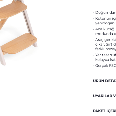
Doğumdan 
Kutunun iç
yenidoğan s
Ana kucağı
modunda da 
Araç gerekt
çıkar. Sırt
farklı pozis
Yer tasarr
kolayca katl
Gerçek FSC 
ÜRÜN DETA
UYARILAR V
PAKET IÇER