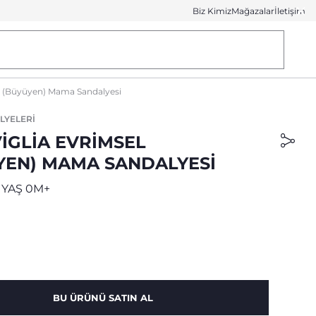
Biz Kimiz
Mağazalar
İletişim
l (Büyüyen) Mama Sandalyesi
LYELERI
IGLIA EVRIMSEL
YEN) MAMA SANDALYESI
 YAŞ 0M+
BU ÜRÜNÜ SATIN AL