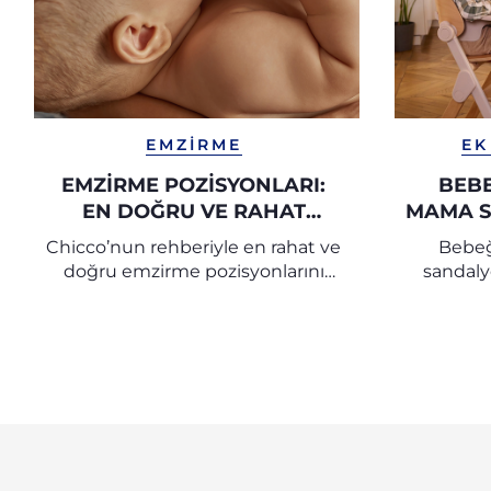
EMZIRME
EK
EMZIRME POZISYONLARI:
BEBE
EN DOĞRU VE RAHAT
MAMA S
EMZIRME POZISYONLARI |
SEÇE
Chicco’nun rehberiyle en rahat ve
Bebeğ
CHICCO
doğru emzirme pozisyonlarını
sandaly
keşfedin. Hem anne hem bebek
güvenlik 
için konforlu bir emzirme
ipuçl
deneyimi sağlayın, sık görülen
sorunların önüne geçin.