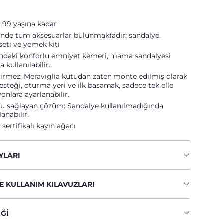
99 yaşına kadar
inde tüm aksesuarlar bulunmaktadır: sandalye,
eti ve yemek kiti
ndaki konforlu emniyet kemeri, mama sandalyesi
kullanılabilir.
irmez: Meraviglia kutudan zaten monte edilmiş olarak
 desteği, oturma yeri ve ilk basamak, sadece tek elle
yonlara ayarlanabilir.
ufu sağlayan çözüm: Sandalye kullanılmadığında
anabilir.
sertifikalı kayın ağacı
YLARI
E KULLANIM KILAVUZLARI
IĞI