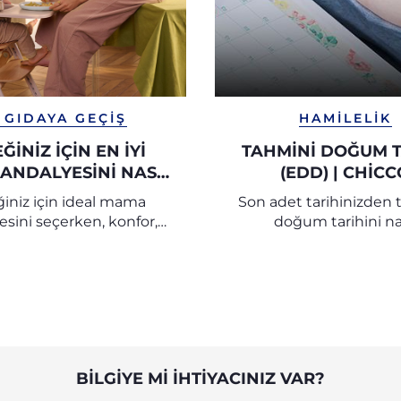
 GIDAYA GEÇIŞ
HAMILELIK
ĞINIZ İÇIN EN İYI
TAHMINI DOĞUM T
ANDALYESINI NASIL
(EDD) | CHICC
RSINIZ? | CHICCO
iniz için ideal mama
Son adet tarihinizden 
esini seçerken, konfor,
doğum tarihini na
ve pratiklik için faydalı
hesaplayacağınızı öğreni
arı ve pratik önerileri
Bebek Araştırma Me
keşfedin.
uzmanlarının tüm ipuç
önerilerini keşfed
BILGIYE MI IHTIYACINIZ VAR?