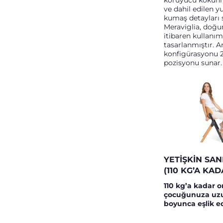
koruyucu kokunm
ve dahil edilen 
kumaş detayları 
Meraviglia, doğ
itibaren kullanım
tasarlanmıştır. 
konfigürasyonu 2 
pozisyonu sunar
YETIŞKIN SAN
(110 KG’A KAD
110 kg’a kadar o
çocuğunuza uzun
boyunca eşlik e