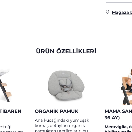
Mağaza 
ÜRÜN ÖZELLİKLERİ
İTIBAREN
ORGANIK PAMUK
MAMA SAND
36 AY)
Ana kucağındaki yumuşak
kumaş detayları organik
desteği,
Meraviglia, 
pamuktan üretilmiştir; bu