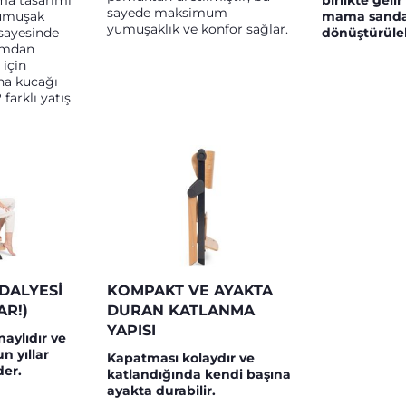
a tasarımı
birlikte geli
sayede maksimum
yumuşak
mama sanda
yumuşaklık ve konfor sağlar.
sayesinde
dönüştürüleb
umdan
 için
Ana kucağı
farklı yatış
.
DALYESI
KOMPAKT VE AYAKTA
AR!)
DURAN KATLANMA
YAPISI
naylıdır ve
 yıllar
Kapatması kolaydır ve
der.
katlandığında kendi başına
ayakta durabilir.