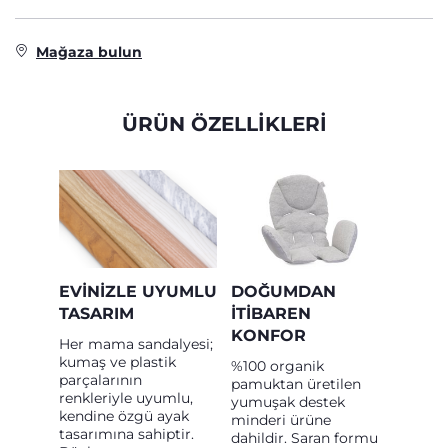
Mağaza bulun
ÜRÜN ÖZELLİKLERİ
EVINIZLE UYUMLU
DOĞUMDAN
TASARIM
İTIBAREN
KONFOR
Her mama sandalyesi;
kumaş ve plastik
%100 organik
parçalarının
pamuktan üretilen
renkleriyle uyumlu,
yumuşak destek
kendine özgü ayak
minderi ürüne
tasarımına sahiptir.
dahildir. Saran formu