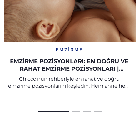
EMZIRME
EMZIRME POZISYONLARI: EN DOĞRU VE
RAHAT EMZIRME POZISYONLARI |
CHICCO
Chicco’nun rehberiyle en rahat ve doğru
emzirme pozisyonlarını keşfedin. Hem anne hem
bebek için konforlu bir emzirme deneyimi
sağlayın, sık görülen sorunların önüne geçin.