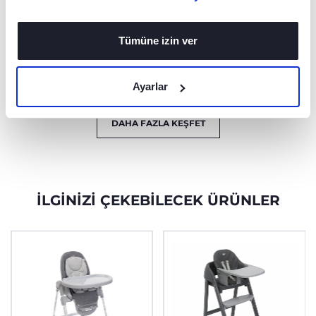
itibaren kullanılabilir.
kullanılabilir.
Sırt desteği,
Maksimum kullanım
bebeğinizin her
kolaylığı sunan 9 farklı
zaman en konforlu
yükseklik ayarı ile
Tümüne izin ver
pozisyonda olması
geniş ve pratik,
için 4 farklı kademede
çıkarılabilir üst tepsili
ayarlanabilir.
bir yemek tepsisine
Ayarlar
sahiptir.
DAHA FAZLA KEŞFET
İLGINIZI ÇEKEBILECEK ÜRÜNLER