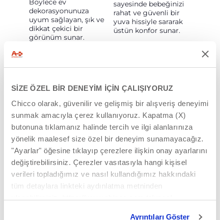
Böylece ev
sayesinde bebeğinizi
dekorasyonunuza
rahat ve güvenli bir
uyum sağlayan, şık ve
yuva hissiyle sararak
dikkat çekici bir
üstün konfor sunar.
görünüm sunar.
SİZE ÖZEL BİR DENEYİM İÇİN ÇALIŞIYORUZ
Chicco olarak, güvenilir ve gelişmiş bir alışveriş deneyimi
sunmak amacıyla çerez kullanıyoruz. Kapatma (X)
butonuna tıklamanız halinde tercih ve ilgi alanlarınıza
yönelik maalesef size özel bir deneyim sunamayacağız.
"Ayarlar" öğesine tıklayıp çerezlere ilişkin onay ayarlarını
değiştirebilirsiniz. Çerezler vasıtasıyla hangi kişisel
YATIŞ POZISYONU
MAMA
verileri topladığımız ve nasıl kullandığımız hakkındaki
(0 AY+)
SANDALYESI
tüm detaylara linkteki aydınlatma metninden
Polly Armonia, tam
Polly Armonia, 6.
ulaşabilirsiniz. https://www.chicco.com.tr/yasal-
yatabilen sırt desteği
aydan itibaren mama
bilgiler/cerezler.html
sayesinde doğumdan
sandalyesi olarak
Ayrıntıları Göster