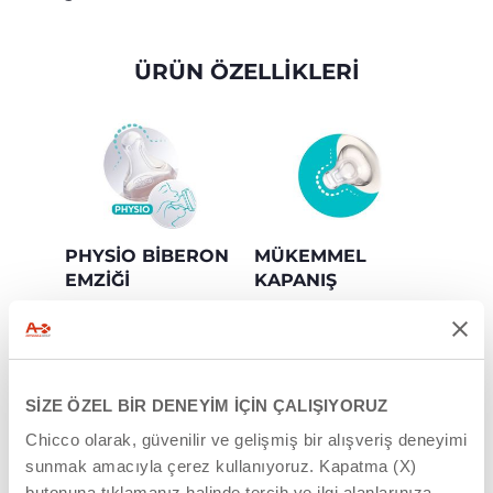
ÜRÜN ÖZELLİKLERİ
PHYSIO BIBERON
MÜKEMMEL
EMZIĞI
KAPANIŞ
Silikonun özel
Biberon emziği
simetrik, düz ve uzun
bebeğin ağzına
şekli doğru dudak
mükemmel şekilde
kapanışını ve emme
uyum sağlar ve doğal
hareketini destekler.
emme ritmine destek
SİZE ÖZEL BİR DENEYİM İÇİN ÇALIŞIYORUZ
olur.
Yumuşak dokulu
Chicco olarak, güvenilir ve gelişmiş bir alışveriş deneyimi
silikonu sayesinde
10 bebekten 9'u
sunmak amacıyla çerez kullanıyoruz. Kapatma (X)
keyifli ve rahat bir
tarafından kabul
butonuna tıklamanız halinde tercih ve ilgi alanlarınıza