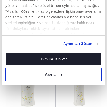
beslenme sağlar.
edilmiştir!
yönelik maalesef size özel bir deneyim sunamayacağız.
Bebeğin gelişimini
"Ayarlar" öğesine tıklayıp çerezlere ilişkin onay ayarlarını
takip etmek üzere 4
değiştirebilirsiniz. Çerezler vasıtasıyla hangi kişisel
farklı akış hızında
verileri topladığımız ve nasıl kullandığımız hakkındaki
mevcuttur (Yavaş,
Orta, Hızlı ve Mama).
tüm detaylara linkteki aydınlatma metninden
ulaşabilirsiniz. https://www.chicco.com.tr/yasal-
bilgiler/cerezler.html
Ayrıntıları Göster
İLGINIZI ÇEKEBILECEK ÜRÜNLER
Tümüne izin ver
Ayarlar