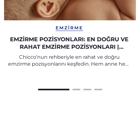
EMZIRME
EMZIRME POZISYONLARI: EN DOĞRU VE
RAHAT EMZIRME POZISYONLARI |
CHICCO
Chicco’nun rehberiyle en rahat ve doğru
emzirme pozisyonlarını keşfedin. Hem anne hem
bebek için konforlu bir emzirme deneyimi
sağlayın, sık görülen sorunların önüne geçin.