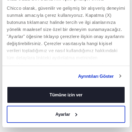
Chicco olarak, güvenilir ve gelişmiş bir alışveriş deneyimi
sunmak amacıyla çerez kullanıyoruz. Kapatma (X)
butonuna tıklamanız halinde tercih ve ilgi alanlarınıza
yönelik maalesef size özel bir deneyim sunamayacağız.
İÇ KÜÇÜLTÜCÜ
YATIRILABILIR
"Ayarlar" öğesine tıklayıp çerezlere ilişkin onay ayarlarını
SIRTLIK
değiştirebilirsiniz. Çerezler vasıtasıyla hangi kişisel
Yumuşak destekli
çıkartılabilir iç
verileri topladığımız ve nasıl kullandığımız hakkındaki
Bebeğin konforunu
küçültücüsü ile Baby
sağlamak için sırt
tüm detaylara linkteki aydınlatma metninden
Hug 4in1, bebeğiniz
kısmı 3 farklı seviyeye
ulaşabilirsiniz. https://www.chicco.com.tr/yasal-
için maksimum
yatırılabilir. Sırtlığı
konfor sağlar.
bilgiler/cerezler.html
yatırılmış pozisyonda
Ayrıntıları Göster
kullanmak, bebeğe
reflü konusunda
yardımcı olabilir.
Tümüne izin ver
DAHA FAZLA KEŞFET
Ayarlar