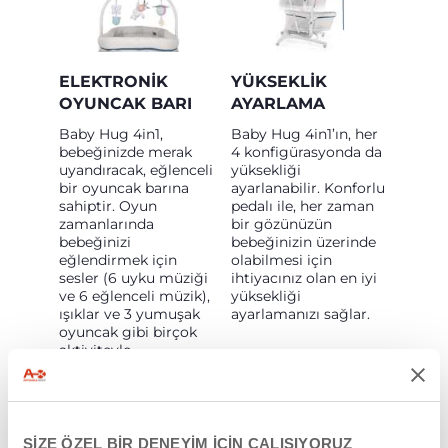
ELEKTRONIK
YÜKSEKLIK
OYUNCAK BARI
AYARLAMA
Baby Hug 4in1,
Baby Hug 4in1’ın, her
bebeğinizde merak
4 konfigürasyonda da
uyandıracak, eğlenceli
yüksekliği
bir oyuncak barına
ayarlanabilir. Konforlu
sahiptir. Oyun
pedalı ile, her zaman
zamanlarında
bir gözünüzün
bebeğinizi
bebeğinizin üzerinde
eğlendirmek için
olabilmesi için
sesler (6 uyku müziği
ihtiyacınız olan en iyi
ve 6 eğlenceli müzik),
yüksekliği
ışıklar ve 3 yumuşak
ayarlamanızı sağlar.
oyuncak gibi birçok
aktiviteyle
donatılmıştır.
SİZE ÖZEL BİR DENEYİM İÇİN ÇALIŞIYORUZ