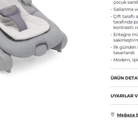
çocuk sand
Sallanma ve
Çift taraflı
tarafında p
kontrastlı 
Entegre müz
sakinleştir
İlk günden 
tasarlandı
Modern, işl
ÜRÜN DETA
UYARILAR V
Mağaza 