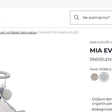
r
Ne aramıştınız?
ağı ve Bebek Salıncakları
MIA EV TİPİ ANA KUCAĞI
ANA KUCAĞI 
MIA EV
ÖNERİLEN
Renk:
PEBBLE
Doğumdan i
organik pa
Bebeğinizle