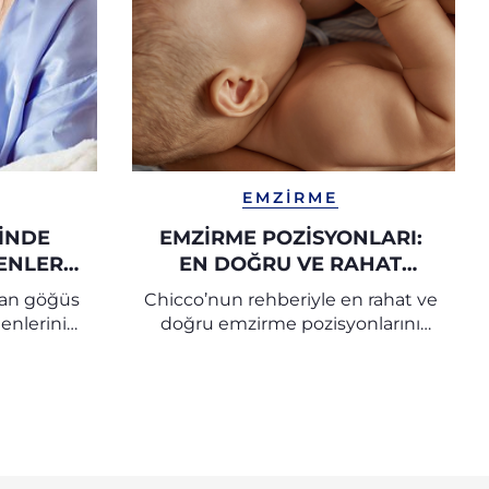
EMZIRME
INDE
EMZIRME POZISYONLARI:
ENLERI,
EN DOĞRU VE RAHAT
KILI
EMZIRME POZISYONLARI |
nan göğüs
Chicco’nun rehberiyle en rahat ve
RI |
CHICCO
enlerini
doğru emzirme pozisyonlarını
özümler,
keşfedin. Hem anne hem bebek
kili
için konforlu bir emzirme
rlu bir
deneyimi sağlayın, sık görülen
şayın.
sorunların önüne geçin.