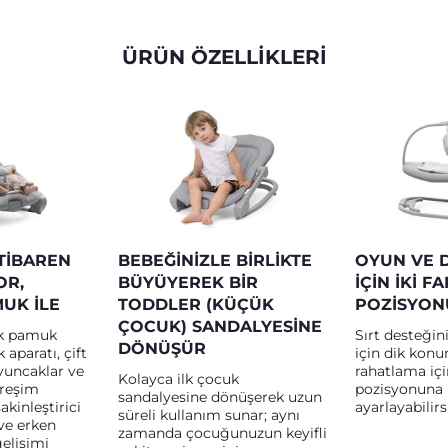
ÜRÜN ÖZELLİKLERİ
TIBAREN
BEBEĞINIZLE BIRLIKTE
OYUN VE 
OR,
BÜYÜYEREK BIR
IÇIN IKI F
UK ILE
TODDLER (KÜÇÜK
POZISYON
ÇOCUK) SANDALYESINE
k pamuk
Sırt desteğin
DÖNÜŞÜR
aparatı, çift
için dik kon
 oyuncaklar ve
rahatlama için
Kolayca ilk çocuk
treşim
pozisyonuna 
sandalyesine dönüşerek uzun
akinleştirici
ayarlayabilirs
süreli kullanım sunar; aynı
ve erken
zamanda çocuğunuzun keyifli
elişimi