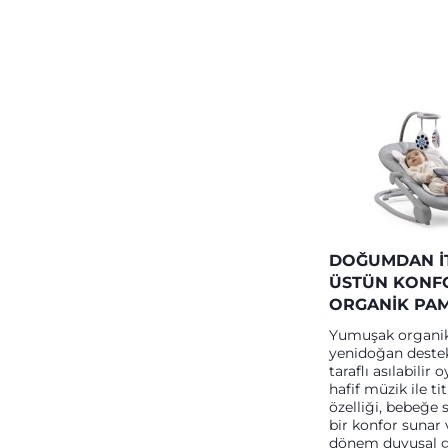
DOĞUMDAN I
ÜSTÜN KONF
ORGANIK PAM
Yumuşak organi
yenidoğan destek 
taraflı asılabilir
hafif müzik ile ti
özelliği, bebeğe s
bir konfor sunar 
dönem duyusal g