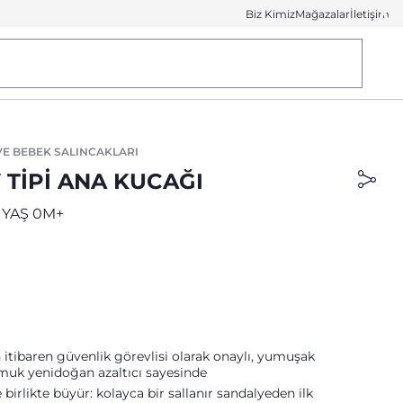
Biz Kimiz
Mağazalar
İletişim
VE BEBEK SALINCAKLARI
 TİPİ ANA KUCAĞI
 YAŞ 0M+
tibaren güvenlik görevlisi olarak onaylı, yumuşak
muk yenidoğan azaltıcı sayesinde
 birlikte büyür: kolayca bir sallanır sandalyeden ilk