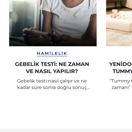
HAMILELIK
GEBELİK TESTİ: NE ZAMAN
YENIDO
VE NASIL YAPILIR?
TUMMY
Gebelik testi nasıl çalışır ve ne
“Tummy ti
kadar süre sonra doğru sonuç
zamanı” n
verir?
kas 
destek
egzersizl
başl