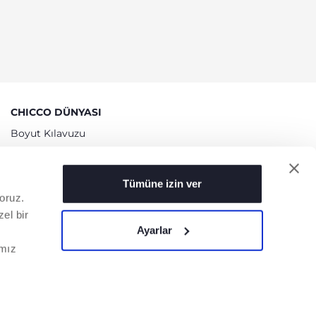
CHICCO DÜNYASI
Boyut Kılavuzu
Biz kimiz
Mağazalarımız
Tümüne izin ver
Tavsiyeler
oruz.
Artsana Group
el bir
Ayarlar
ımız