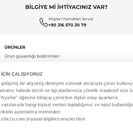
BILGIYE MI IHTIYACINIZ VAR?
Müşteri Hizmetleri Servisi
+90 216 570 30 79
ÜRÜNLER
Ürün güvenliği bildirimleri
Uygunluk Beyanları
 İÇİN ÇALIŞIYORUZ
e gelişmiş bir alışveriş deneyimi sunmak amacıyla çerez kullanıy
anız halinde tercih ve ilgi alanlarınıza yönelik maalesef size öz
arlar" öğesine tıklayıp çerezlere ilişkin onay ayarlarını
r vasıtasıyla hangi kişisel verileri topladığımız ve nasıl kullandığ
linkteki aydınlatma metninden
w.chicco.com.tr/yasal-bilgiler/cerezler.html