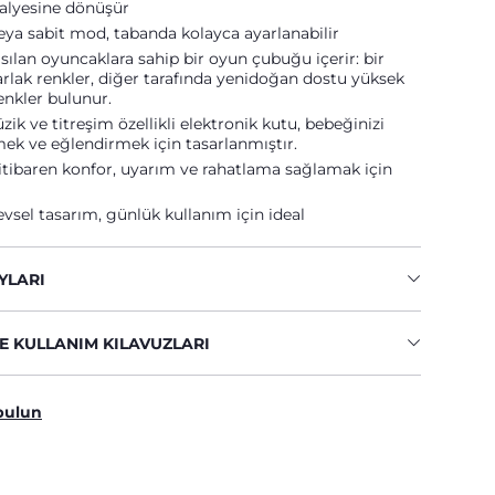
alyesine dönüşür
ya sabit mod, tabanda kolayca ayarlanabilir
 asılan oyuncaklara sahip bir oyun çubuğu içerir: bir
arlak renkler, diğer tarafında yenidoğan dostu yüksek
renkler bulunur.
ik ve titreşim özellikli elektronik kutu, bebeğinizi
mek ve eğlendirmek için tasarlanmıştır.
itibaren konfor, uyarım ve rahatlama sağlamak için
evsel tasarım, günlük kullanım için ideal
YLARI
E KULLANIM KILAVUZLARI
bulun