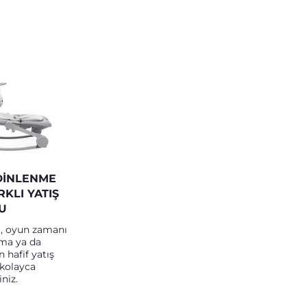
DINLENME
ARKLI YATIŞ
U
i, oyun zamanı
uma ya da
 hafif yatış
kolayca
iniz.