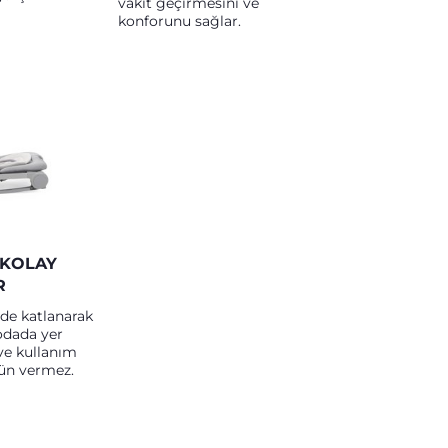
vakit geçirmesini ve
konforunu sağlar.
 KOLAY
R
lde katlanarak
 odada yer
ve kullanım
ün vermez.