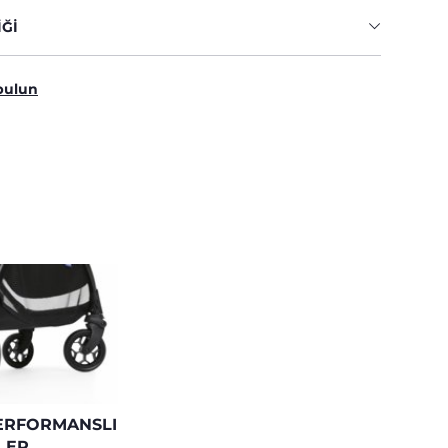
IĞI
bulun
ERFORMANSLI
LER