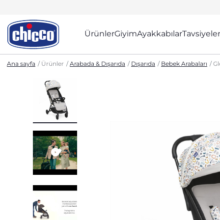
Ürünler
Giyim
Ayakkabılar
Tavsiyele
Ana sayfa
Ürünler
Arabada & Dışarıda
Dışarıda
Bebek Arabaları
Gl