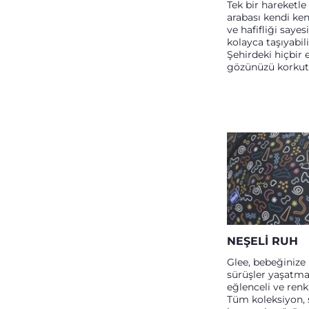
Tek bir hareketle
arabası kendi ken
ve hafifliği saye
kolayca taşıyabili
Şehirdeki hiçbir 
gözünüzü korku
NEŞELI RUH
Glee, bebeğinize
sürüşler yaşatma
eğlenceli ve renk
Tüm koleksiyon, 