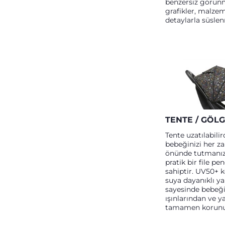
benzersiz görünm
grafikler, malzem
detaylarla süslen
TENTE / GÖLG
Tente uzatılabilir
bebeğinizi her 
önünde tutmanız
pratik bir file pe
sahiptir. UV50+ 
suya dayanıklı ya
sayesinde bebeğ
ışınlarından ve
tamamen korunu