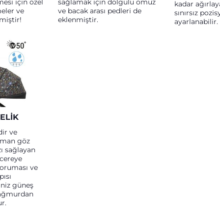
esi için özel
sağlamak için dolgulu omuz
kadar ağırlay
eler ve
ve bacak arası pedleri de
sınırsız pozi
miştir!
eklenmiştir.
ayarlanabilir.
ELIK
dir ve
zaman göz
ı sağlayan
ncereye
koruması ve
pısı
iniz güneş
 yağmurdan
r.