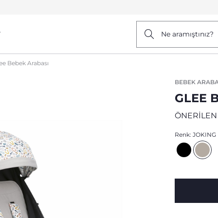
r
Ne aramıştınız?
ee Bebek Arabası
BEBEK ARABA
GLEE 
ÖNERİLEN
Renk:
JOKING 