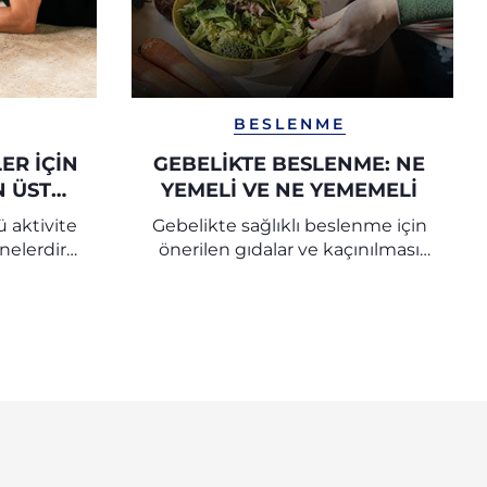
BESLENME
ER İÇIN
GEBELIKTE BESLENME: NE
N ÜSTÜ
YEMELI VE NE YEMEMELI
I
 aktivite
Gebelikte sağlıklı beslenme için
nelerdir,
önerilen gıdalar ve kaçınılması
şimi
gerekenler
n üstü
n itibaren
din.