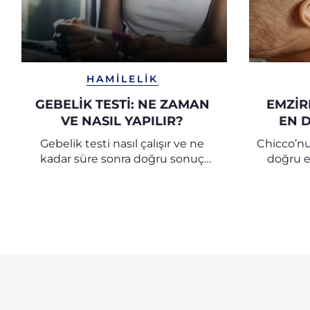
HAMILELIK
GEBELİK TESTİ: NE ZAMAN
EMZIR
VE NASIL YAPILIR?
EN 
EMZIR
Gebelik testi nasıl çalışır ve ne
Chicco’nu
kadar süre sonra doğru sonuç
doğru e
verir?
keşfedi
için 
deneyim
soru