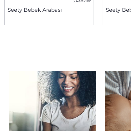
3 Renkler
Seety Bebek Arabası
Seety Be