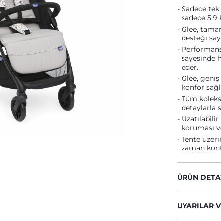
Sadece tek 
sadece 5,9 
Glee, tamam
desteği sa
Performans 
sayesinde h
eder.
Glee, geni
konfor sağla
Tüm koleksi
detaylarla 
Uzatılabili
koruması ve
Tente üzerin
zaman kont
ÜRÜN DETA
UYARILAR V