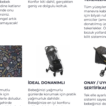
 bebek
Konfor kiti dahil, gerçekten
dine katlanır
geniş ve dolgulu koltuk.
Tüm yüzeyler
sinde onu
manevra kabi
rsiniz.
için bilyalı r
engel artık
emiciler (amor
tamayacak!
donatılmış ü
tekerlekler. Ö
bozuk yollard
kilit sistemin
İDEAL DONANIMLI
ONAY / U
SERTIFIKAS
 mutlu
Bebeğinizi yağmurlu
k için
günlerde korumak için pratik
Tek elle ayar
lerle doludur.
yağmurluk dahildir.
sistemi sayes
şehirde
Bebeğinize en iyi konforu
bebeğinizi d