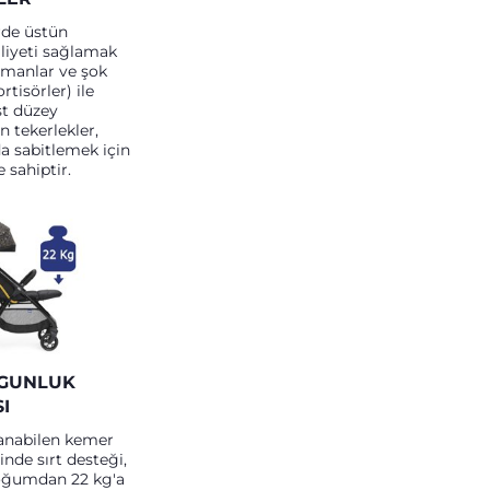
de üstün
liyeti sağlamak
ulmanlar ve şok
tisörler) ile
st düzey
n tekerlekler,
a sabitlemek için
e sahiptir.
YGUNLUK
I
lanabilen kemer
inde sırt desteği,
oğumdan 22 kg'a