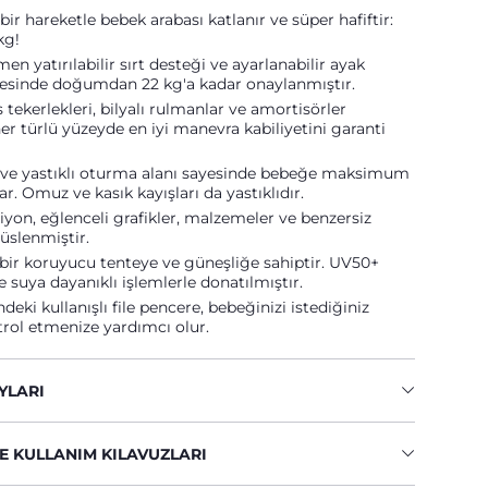
bir hareketle bebek arabası katlanır ve süper hafiftir:
kg!
en yatırılabilir sırt desteği ve ayarlanabilir ayak
yesinde doğumdan 22 kg'a kadar onaylanmıştır.
tekerlekleri, bilyalı rulmanlar ve amortisörler
er türlü yüzeyde en iyi manevra kabiliyetini garanti
ş ve yastıklı oturma alanı sayesinde bebeğe maksimum
r. Omuz ve kasık kayışları da yastıklıdır.
yon, eğlenceli grafikler, malzemeler ve benzersiz
süslenmiştir.
r bir koruyucu tenteye ve güneşliğe sahiptir. UV50+
 suya dayanıklı işlemlerle donatılmıştır.
deki kullanışlı file pencere, bebeğinizi istediğiniz
rol etmenize yardımcı olur.
YLARI
E KULLANIM KILAVUZLARI