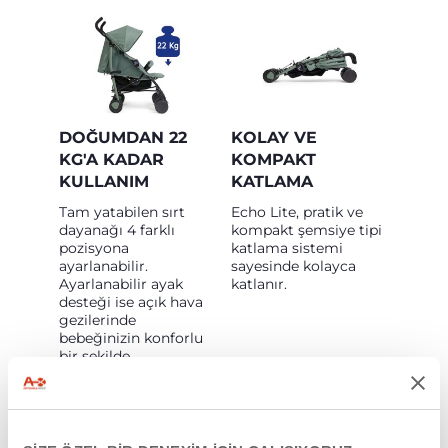
DOĞUMDAN 22
KOLAY VE
KG'A KADAR
KOMPAKT
KULLANIM
KATLAMA
Tam yatabilen sırt
Echo Lite, pratik ve
dayanağı 4 farklı
kompakt şemsiye tipi
pozisyona
katlama sistemi
ayarlanabilir.
sayesinde kolayca
Ayarlanabilir ayak
katlanır.
desteği ise açık hava
gezilerinde
bebeğinizin konforlu
bir şekilde
dinlenmesine ve
uyumasına yardımcı
olur.