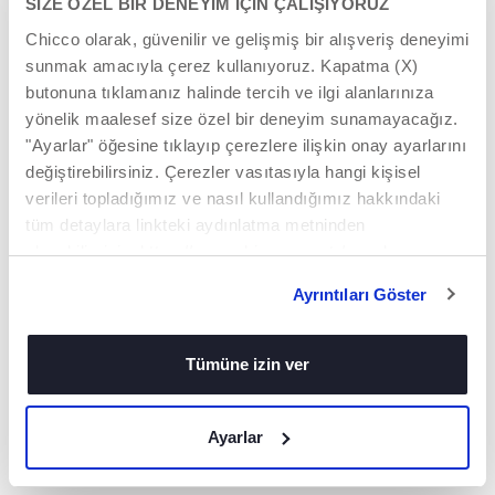
SİZE ÖZEL BİR DENEYİM İÇİN ÇALIŞIYORUZ
Chicco olarak, güvenilir ve gelişmiş bir alışveriş deneyimi
sunmak amacıyla çerez kullanıyoruz. Kapatma (X)
butonuna tıklamanız halinde tercih ve ilgi alanlarınıza
yönelik maalesef size özel bir deneyim sunamayacağız.
KONFOR VE
MODERN VE ŞIK
"Ayarlar" öğesine tıklayıp çerezlere ilişkin onay ayarlarını
GÜVENLIK
TASARIM
değiştirebilirsiniz. Çerezler vasıtasıyla hangi kişisel
Geniş oturma ünitesi
Echo Lite'ın modern
verileri topladığımız ve nasıl kullandığımız hakkındaki
ve yumuşak dolgulu
ve tek renkli tasarımı,
tüm detaylara linkteki aydınlatma metninden
ön bar ile konforlu ve
renkli şasi boruları ve
güvenli kullanım
tekerlek kapaklarının
ulaşabilirsiniz. https://www.chicco.com.tr/yasal-
sunar.
kumaşlarla uyumlu
bilgiler/cerezler.html
görünümüyle şık bir
Ayrıntıları Göster
bütünlük sunar.
Tümüne izin ver
Ayarlar
DAHA FAZLA KEŞFET